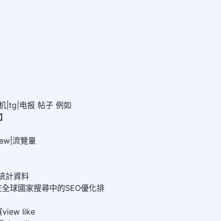
|tg|电报 帖子 例如
0】
iew|流覽量
cs統計資料
在全球國家搜尋中的SEO優化排
iew like