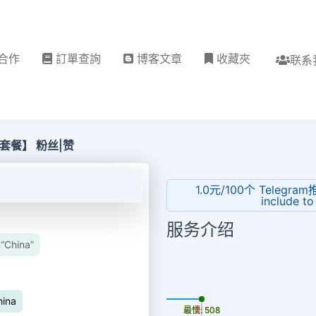
合作
訂單查詢
博客文章
收藏夾
联系
人套餐】 粉丝|赞
1.0元/100个 Telegram推
include to 
服务介绍
China”
更新时间: 2026-08-07
hina
最慢: 508
最快: 508