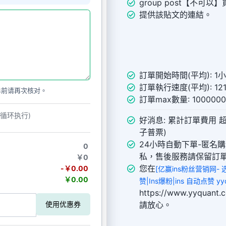
group post【不可以】買v
提供該貼文的連結。
訂單開始時間(平均): 1
訂單執行速度(平均): 121
单前请再次核对。
訂單max數量: 10000
动循环执行)
好消息: 累計訂單費用 超
子普票)
24小時自動下單-匿名
0
私，售後服務請保留訂
￥0
您在
-￥0.00
[亿赢ins粉丝营销网- 
￥0.00
赞|Ins爆粉|ins 自动点赞 yyq
https://www.yyqu
請放心。
使用优惠券