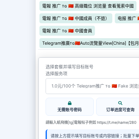
電報 推广 ᴛɢ 🇨🇳 高級職位 浏览量 查看蒐索中國
電報 推广 ᴛɢ 🇨🇳 中國成員（不退）
电报 推广 
電報 推广 ᴛɢ 🇨🇳 中國會員
Telegram推廣ᴛɢ🇨🇳Auto流覽量View⟮China
选择套餐并填写目标账号
选择服务项
无需账号密码
订单进度可查询
請輸入紙飛機|tg|電報帖子例如 https://t.me/name/280
请按上方提示填写目标账号或内容链接；批量下