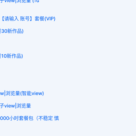
子view|浏览量 (ᴛɢ
【请输入 账号】套餐(VIP)
餐30新作品)
餐10新作品)
iew|浏览量(智能view)
帖子view|浏览量
me 4000小时套餐包（不稳定 慎