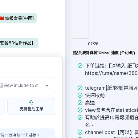
🇳 電報會員[中國]
⟯【包月套餐80個新作品】
08/07
07/25
電報 推广 ᴛɢ 🇨🇳 Fake 浏览量 查看包括到統計資料“China” 速度 (个/小时)
下单链接:【请输入 纸飞机
https://t.me/name/28
telegram|紙飛機|電報v
快速啟動
高速
支持售后工单
view會包含在statisti
有助於提高tg電報頻道
名。
channel post【可以】買v
单请一行填写一个目标。