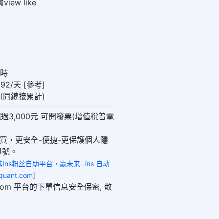
iew like
小時
92/天 [參考]
00(同鏈接累計)
過3,000元 可開發票(增值稅普電
購買，更安全-便捷-更保護個人隱
單號。
选Ins粉丝自助平台，赢未来- ins 自动
uant.com]
ant.com 平台的下單信息安全保密, 敬