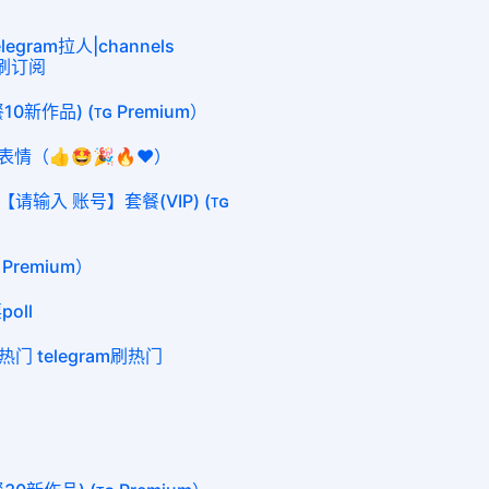
egram拉人|channels
am刷订阅
0新作品) (ᴛɢ Premium）
|表情（👍🤩🎉🔥❤️）
请输入 账号】套餐(VIP) (ᴛɢ
 Premium）
oll
热门 telegram刷热门