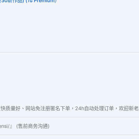
0新作品) (ᴛɢ Premium）
快质量好、网站免注册匿名下单，24h自动处理订单，欢迎新
fensi/』 (售前商务沟通)