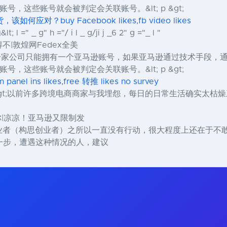
，这些账号就会被判定会关联账号。&lt; p &gt;
？buy Facebook likes,fb video likes
t; l =" _ g" h ="/ i l _ g/ji j _6 2" g ="_ l "
不|敦煌网Fedex全美
一个人或一家公司只能拥有一个亚马逊账号，如果亚马逊通过技术手
，这些账号就会被判定会关联账号。&lt; p &gt;
ns likes,free 转推 likes no survey
l - "&gt; &lt; p &gt;以前许多跨境电商商家与我埋怨，每日的日
你|凉凉！亚马逊又限制发
&lt; g&gt;很多创业者（构思创业者）之所以一直没有行动，很大程度
一步，遭遇这种情况的人，建议