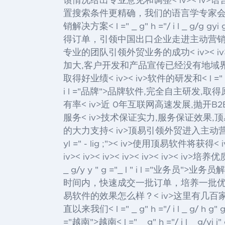
馈情况给出专业意见和调整< iv>< i
置搜索条件更精确，我们的语言学专家会根据客服
销解决方案< l =" _ g" h ="/ i l _ g/g gyi
得订单，引领中国出口企业走进主动营
专业的团队引领外贸业务的成功< iv>< iv><
加大,客户开发和产品宣传已经没有地域
取得好业绩< iv>< iv>软件的研发和< l =" _ g" h
i l ="品牌">品牌
软件,完全自主研发,取得
有率
< iv>近 0年互联网高速发展,抛
服务
< iv>技术保证实力,服务保证效果
的大力支持
< iv>顶易引领外贸进入主动
yl =" - lig ;">< iv>使用顶易软件将
iv>
< iv>
< iv>
< iv>
< iv>
< iv>
< iv>培养
_ g/y y " g ="_ l " i l ="业务员">业务员
解
时间内，快速成交一批订单，培养一批优质客户，
易软件的效果怎么样？< iv>这里有几百家
直以来我们< l =" _ g" h ="/ i l _ g/ h g" 
="越南">越南
< l =" _ g" h ="/ i l _ g/yi