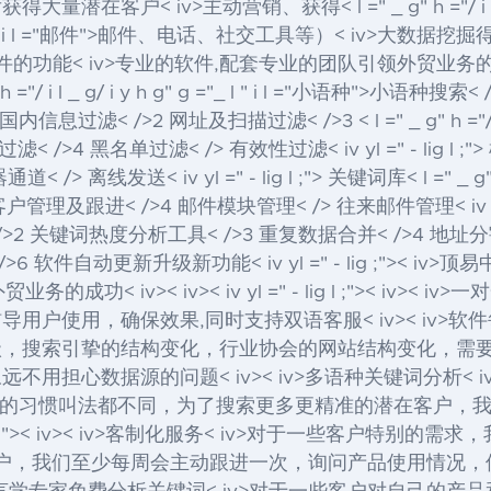
后获得大量潜在客户
< iv>主动营销、获得< l =" _ g" h ="/ i l 
 l " i l ="邮件">邮件
、电话、社交工具等）< iv>大数据挖
v>顶易中国软件的功能< iv>专业的软件,配套专业的团队引领外贸业务的成功
/ i l _ g/ i y h g" g ="_ l " i l ="小语种">小语种
搜索< 
l ;"> 国内信息过滤< />2 网址及扫描过滤< />3 < l =" _ g" h ="/ i l _
过滤< />4 黑名单过滤< /> 有效性过滤
< iv yl =" - l
器通道< /> 离线发送
< iv yl =" - lig l ;"> 关键词库< l =" _ g"
点客户管理及跟进< />4 邮件模块管理< /> 往来邮件管理
< iv
>2 关键词热度分析工具< />3 重复数据合并< />4 地址分割< /> 客
 />6 软件自动更新升级新功能< iv yl =" - lig ;">
< iv>< iv>< iv yl =" - lig l ;">< iv><
户使用，确保效果,同时支持双语客服< iv>< iv>软件
级，搜索引挚的结构变化，行业协会的网站结构变化，需
问题< iv>< iv>多语种关键词分析< iv>每个< l =" _ g
的习惯叫法都不同，为了搜索更多更精准的潜在客户，
lig l ;">< iv>< iv>客制化服务< iv>对于一些客
>对购买的客户，我们至少每周会主动跟进一次，询问产品使用