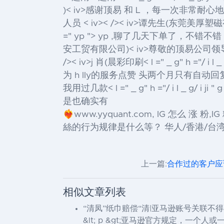
)< iv>感谢顶易 和 L ，每一次非常耐心地给解决问题，<
人员 < iv>
< />< iv>谭先生(东莞美厚塑磁有限公
=" yp "> yp
,聊了几天下单了，不错不错，客
安工贸有限公司)< iv>尊敬的顶易公司
/>< iv>j 肖(晨彩印刷< l =" _ g" h ="/ i l _
为 h lly的服务点赞 头两个月只有自动回复，
我用过几款< l =" _ g" h ="/ i l _ g/ i ji
是也确实有
❤️‍🔥www.yyquant.com, IG 怎么 
絲的行为规律是什么等？ 华人/香港/台湾/美
上一篇:
合作过的客户应
相似文章列表
“清凤”纸巾赔偿“清|亚马逊账号关联不
&lt; p &gt;亚马逊官方规定，