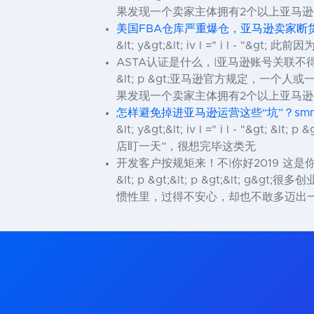
果发现一个卖家主体拥有2个以上亚马逊账号
美国FBA仓库严重爆仓，亚马逊卖家断货，该如何应对
&lt; y&gt;&lt; iv l =" i l - "&gt; 此前因为&l
ASTA认证是什么，|亚马逊账号关联不得
&lt; p &gt;亚马逊官方规定，
果发现一个卖家主体拥有2个以上亚马逊账号
怎样避免掉进亚马逊运营这些“坑”？smm panel i
&lt; y&gt;&lt; iv l =" i 
店盯一天”，很想完毕这类无
开发客户按规矩来！不|你好2019 这是
&lt; p &gt;&lt; p &gt;
惯性里，过得不安心，却也不敢多迈出