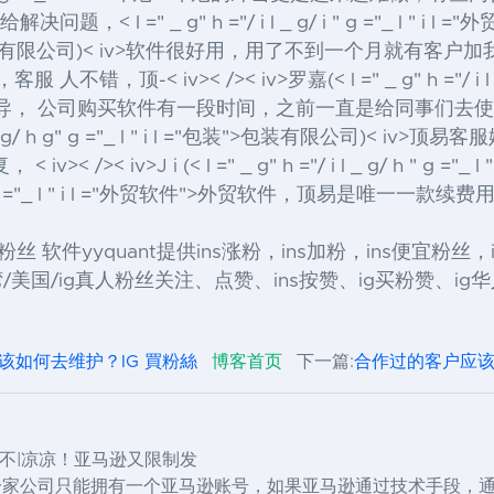
 l =" _ g" h ="/ i l _ g/ i " g ="_ l " i l 
司)< iv>软件很好用，用了不到一个月就有客户加我< l =" _ g" h ="
服 人不错，顶-< iv>
< />< iv>罗嘉(< l =" _ g" h ="/ i 
领导， 公司购买软件有一段时间，之前一直是给同事们去使用
 g/ h g" g ="_ l " i l ="包装">包装
有限公司)< iv>顶易客
 < iv>
< />< iv>J i (< l =" _ g" h ="/ i l _ g/ h " g ="_ l
 " g ="_ l " i l ="外贸软件">外贸软件
，顶易是唯一一款续费
涨 粉,IG 粉丝 软件yyquant提供ins涨粉，ins加粉，ins便宜
国/ig真人粉丝关注、点赞、ins按赞、ig买粉赞、ig华人
该如何去维护？IG 買粉絲
博客首页
下一篇:
合作过的客户应该
得不|凉凉！亚马逊又限制发
一个人或一家公司只能拥有一个亚马逊账号，如果亚马逊通过技术手