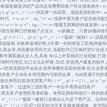
v>语言学专家免费分析关键词< iv>对于一些客户对自己
提供的产品信息免费帮助客户优化搜索条件< iv yl =" - 
 g h g" g ="_ l " i l ="供应商">供应商
，顶级易用的软件< 
销时代
< iv yl =" - lig ;">< iv>顶易中国为客户
 iv>
< iv yl =" - lig l ;">< iv>随着互联网的
界限互联网已经模糊了企业大、小的概念，只要你懂得使
 ="/ i l _ g/ q " g ="_ l " i l ="版权">版权
< iv>顶易系列< 
原始版权,对效果保驾护航,6年磨一剑的研发工匠精神值得外
开B2B,展会等,传统被动等待方式,顶易软件已引领外贸行业进
,顶易专属客服从业人员,具有 年以上外贸相关行业经验,打造
营销时代理念,出口企业从怀疑-尝试-首选用户最多的软件,2
获得< iv>使用顶易软件会给企业带来哪些实际的效果,给企业带来永久的红利
优质的客户主动在全球范围内与那些会展，B2B里遇不到的更多优质客户打
放出来用在跟进优质客户和< l =" _ g" h ="/ i l _ g/ p " g ="
过滤掉三流的客户一年后不再拼命找客户 < iv yl =" 
真实客户使用的亲身经验，使用后拥有和他们一样的效果< iv
g ="_ l " i l ="服装">服装
行业都自认为是下势产品，这些年< l =" _ g" 
 i" g ="_ l " i l ="印尼">印尼
的冲击更是越来越难做，有些同行不