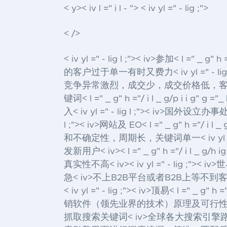
< y>< iv l =" i l - "> < iv yl =" - lig ;">
< />
< iv yl =" - lig l ;">< iv>参加< l =" _ g" h
的客户过于单一有时又费力
< iv yl =" - l
竞争异常激烈，成交少，成交价格低，
键词
< l =" _ g" h ="/ i l _ g/p i i g" g =
入
< iv yl =" - lig l ;">< 
l ;">< iv>网站及 EO< l =" _ g" h ="/ i l _
和不确定性，周期长，关键词单一
< iv y
发新用户< iv>< l =" _ g" h ="/ i l _ g/h i
真实性不高< iv>
< iv yl =" - l
急< iv>不上B2B平台或者B2B上等不
< iv yl =" - lig ;">< iv>顶易< l =" _ g" h 
销
软件（领先业界的技术）原理及可行
抓取搜索关键词
< iv>全球各大搜索引