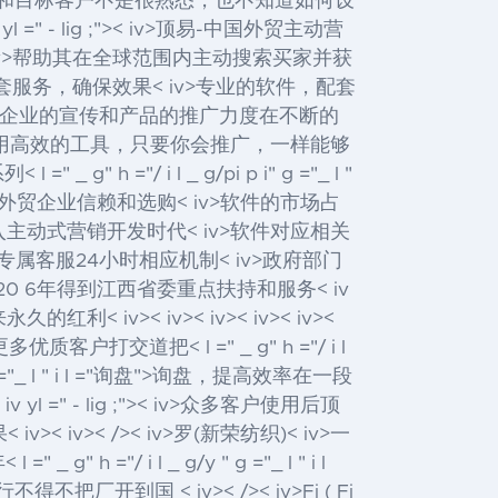
的产品和目标客户不是很熟悉，也不知道如何设
lig ;">< iv>顶易-中国外贸主动营
iv>帮助其在全球范围内主动搜索买家并获
提供相关配套服务，确保效果< iv>专业的软件，配套
快速发展< iv>企业的宣传和产品的推广力度在不断的
用高效的工具，只要你会推广，一样能够
l =" _ g" h ="/ i l _ g/pi p i" g ="_ l "
贸企业信赖和选购< iv>软件的市场占
入主动式营销开发时代< iv>软件对应相关
专属客服24小时相应机制< iv>政府部门
0 6年得到江西省委重点扶持和服务< iv
< iv>< iv>< iv>< iv>< iv>
<
交道把< l =" _ g" h ="/ i l
_ l " i l ="询盘">询盘
，提高效率在一段
- lig ;">< iv>众多客户使用后顶
>< iv>
< />< iv>罗(新荣纺织)< iv>一
h ="/ i l _ g/y " g ="_ l " i l
得不把厂开到国 < iv>
< />< iv>Fi ( Fi