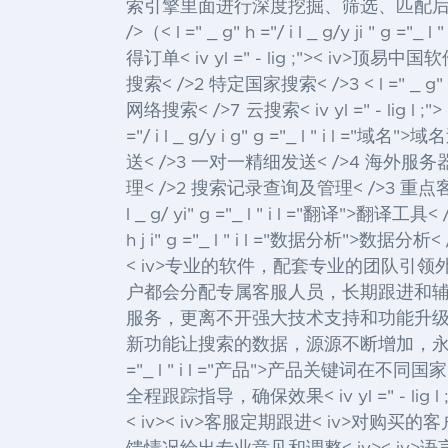
索引擎里面进行深度挖掘、筛选、匹配
/>（< l =" _ g" h ="/ i l _ g/y ji " g ="_
得订单< iv yl =" - lig ;">< i
搜索< />2 特定国家搜索< />3 < l =" _ g" h ="
网络搜索< />7 云搜索
< iv yl =" - lig 
="/ i l _ g/y i g" g ="_ l " i l ="域名">域名
送< />3 一对一精细发送< />4 海外服务
理
< />2 搜索记录查询及管理< />3 重
l _ g/ yi" g ="_ l " i l ="翻译">翻译
工具< /
h j i" g ="_ l " i l ="数据分析">数据分析
<
< iv>专业的软件，配套专业的团队引领外贸业务的成功
户都会分配专属客服人员，长期跟进和辅导用
服务，更离不开强大技术支持和功能升
新功能让搜索的数据，源源不断增加，永远不用担心数据源的
="_ l " i l ="产品">产品
关键词在不同国家
全程跟踪指导，确保效果< iv yl =" - 
< iv>< iv>客服定期跟进< iv