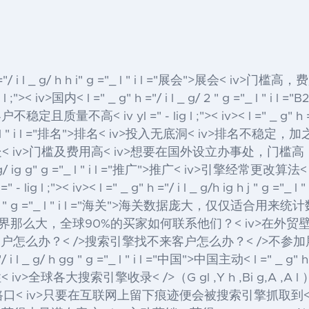
 ="/ i l _ g/ h h i" g ="_ l " i l ="展会">展会
< iv>门槛高
ig l ;">< iv>国内< l =" _ g" h ="/ i l _ g/ 2 " g ="_ l " i l =
客户不稳定且质量不高
< iv yl =" - lig l ;">< iv>< l =" _ g" 
"_ l " i l ="排名">排名
< iv>投入无底洞< iv>排名不稳
iv>国外设立办事处< iv>门槛及费用高< iv>想要在国外设立办事
 g/ ig g" g ="_ l " i l ="推广">推广
< iv>引擎经常更改算法
l =" - lig l ;">< iv>< l =" _ g" h ="/ i l _ g/h ig h j " 
g " g ="_ l " i l ="海关">海关
数据庞大，仅仅适合用来统计
ig ;">< iv>世界那么大，全球90%的买家如何联系他们？< 
到客户怎么办？< />搜索引擎找不来客户怎么办？< />不参
="/ i l _ g/ h gg " g ="_ l " i l ="中国">中国
主动< l =" _ g" h =
性
< iv>全球各大搜索引擎收录< />（G gl ,Y h ,Bi g,A
擎路口< iv>只要在互联网上留下痕迹便会被搜索引擎抓取到