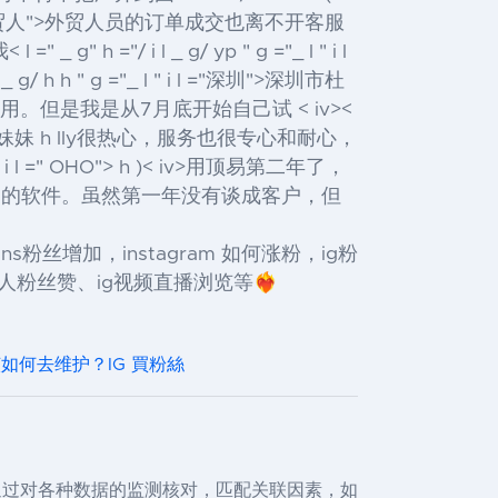
="外贸人">外贸人
员的订单成交也离不开客服
/ i l _ g/ yp " g ="_ l " i l
l _ g/ h h " g ="_ l " i l ="深圳">深圳
市杜
。但是我是从7月底开始自己试 < iv>
<
服妹妹 h lly很热心，服务也很专心和耐心，
 " i l =" OHO"> h
)< iv>用顶易第二年了，
用的软件。虽然第一年没有谈成客户，但
粉丝，ins粉丝增加，instagram 如何涨粉，ig粉
粉丝赞、ig视频直播浏览等❤️‍🔥
如何去维护？IG 買粉絲
段，通过对各种数据的监测核对，匹配关联因素，如