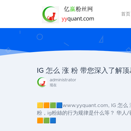
首页
IG 怎么 涨 粉 带您深入了解顶易软件IG
administrator
现在
🟨🟧🟩🟦www.yyquant.com, IG
粉，ig粉絲的行为规律是什么等？ 华人/香
🟧🟩🟦