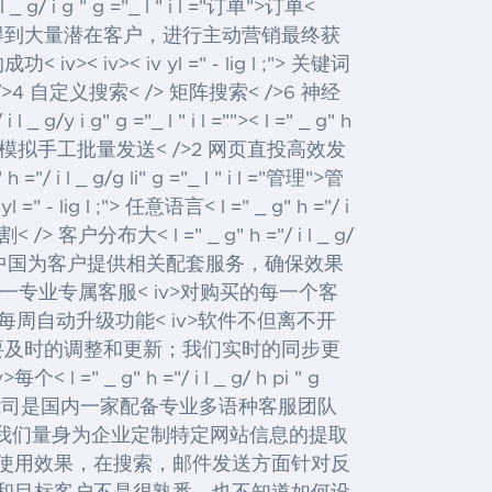
_ g/ i g " g ="_ l " i l ="订单">订单
<
掘得到大量潜在客户，进行主动营销最终获
< iv>< iv>
< iv yl =" - lig l ;"> 关键词
/>4 自定义搜索< /> 矩阵搜索< />6 神经
 g/y i g" g ="_ l " i l ="">
< l =" _ g" h
ig l ;"> 模拟手工批量发送< />2 网页直投高效发
 h ="/ i l _ g/g li" g ="_ l " i l ="管理">管
 yl =" - lig l ;"> 任意语言< l =" _ g" h ="/ i
户分布大< l =" _ g" h ="/ i l _ g/
< iv>顶易中国为客户提供相关配套服务，确保效果
 iv>一对一专业专属客服< iv>对购买的每一个客
每周自动升级功能< iv>软件不但离不开
要及时的调整和更新；我们实时的同步更
" h ="/ i l _ g/ h pi " g
我司是国内一家配备专业多语种客服团队
户特别的需求，我们量身为企业定制特定网站信息的提取
情况，使用效果，在搜索，邮件发送方面针对反