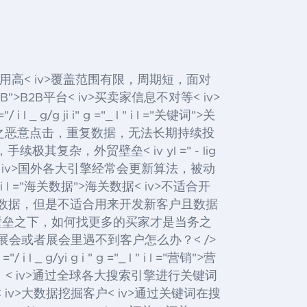
，费用高< iv>覆盖范围有限，周期短，面对
"B2B">B2B
平台< iv>买卖家信息不对等< iv>
h ="/ i l _ g/g ji i" g ="_ l " i l ="关键词">关
定，加之恶意点击，重复数据，无法长期持续投
处，门槛高，手续极其复杂，外贸壁垒
< iv yl =" - lig
< iv>国外各大引擎经常会更新算法，被动
g ="_ l " i l ="海关数据">海关数据
< iv>不适合开
数据，但是不适合用来开发新客户且数据
iv>在外贸壁垒之下，如何找更多的买家才是当务之
加展会或者展会里遇不到客户怎么办？< />
"/ i l _ g/yi g i " g ="_ l " i l ="营销">营
 ,A l ）< iv>通过全球各大搜索引擎进行关键词
< iv>大数据挖掘客户< iv>通过关键词在搜