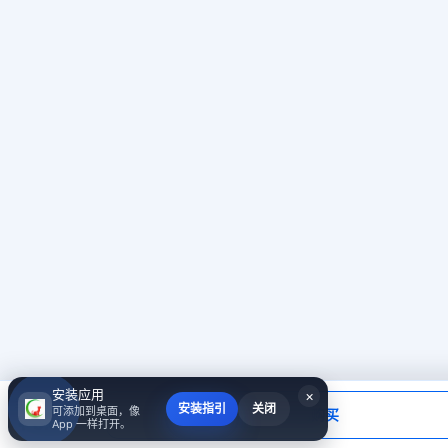
安装应用
×
当前应付
安装指引
关闭
可添加到桌面，像
填写账号后购买
￥0.00
App 一样打开。