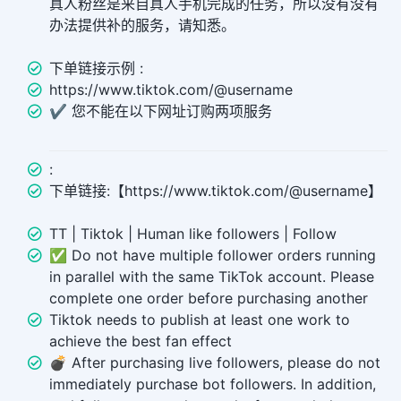
真人粉丝是来自真人手机完成的任务，所以没有没有
办法提供补的服务，请知悉。
下单链接示例 :
https://www.tiktok.com/@username
✔️ 您不能在以下网址订购两项服务
:
下单链接:【https://www.tiktok.com/@username】
TT | Tiktok | Human like followers | Follow
✅ Do not have multiple follower orders running
in parallel with the same TikTok account. Please
complete one order before purchasing another
Tiktok needs to publish at least one work to
achieve the best fan effect
💣 After purchasing live followers, please do not
immediately purchase bot followers. In addition,