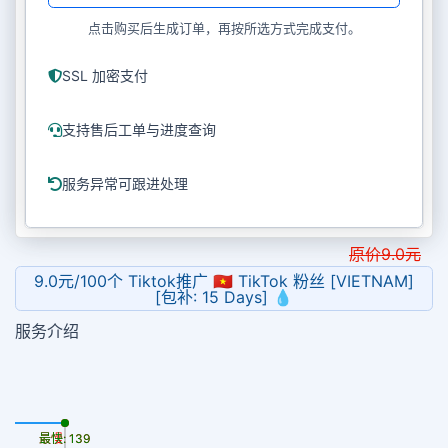
点击购买后生成订单，再按所选方式完成支付。
SSL 加密支付
支持售后工单与进度查询
服务异常可跟进处理
原价
9.0
元
9.0元/100个 Tiktok推广 🇻🇳 TikTok 粉丝 [VIETNAM]
[包补: 15 Days] 💧
服务介绍
最慢: 139
最快: 139