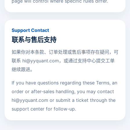
page will control where specific rules differ.
Support Contact
联系与售后支持
如果你对本条款、订单处理或售后事项存在疑问，可
联系
hi@yyquant.com
，或通过支持中心提交工单
继续跟进。
If you have questions regarding these Terms, an
order or after-sales handling, you may contact
hi@yyquant.com
or submit a ticket through the
support center for follow-up.