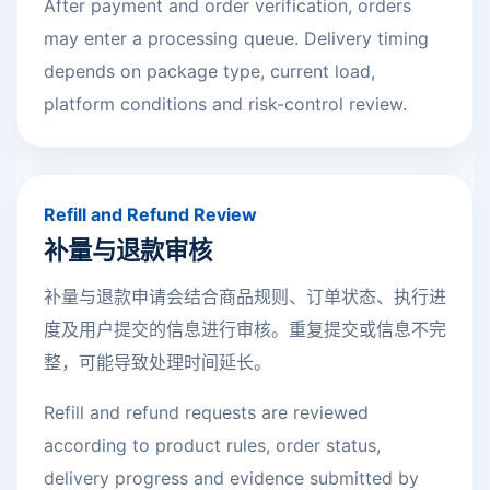
After payment and order verification, orders
may enter a processing queue. Delivery timing
depends on package type, current load,
platform conditions and risk-control review.
Refill and Refund Review
补量与退款审核
补量与退款申请会结合商品规则、订单状态、执行进
度及用户提交的信息进行审核。重复提交或信息不完
整，可能导致处理时间延长。
Refill and refund requests are reviewed
according to product rules, order status,
delivery progress and evidence submitted by