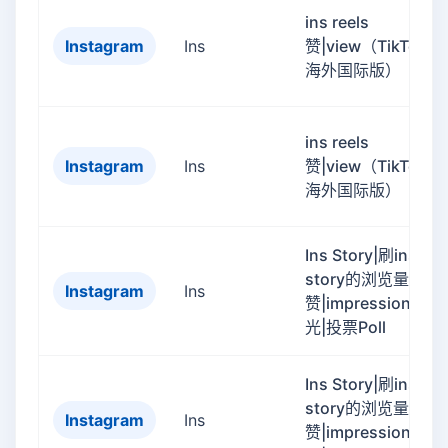
ins reels
Instagram
Ins
赞|view（TikTok的
海外国际版）
ins reels
Instagram
Ins
赞|view（TikTok的
海外国际版）
Ins Story|刷ins
story的浏览量|like
Instagram
Ins
赞|impression曝
光|投票Poll
Ins Story|刷ins
story的浏览量|like
Instagram
Ins
赞|impression曝