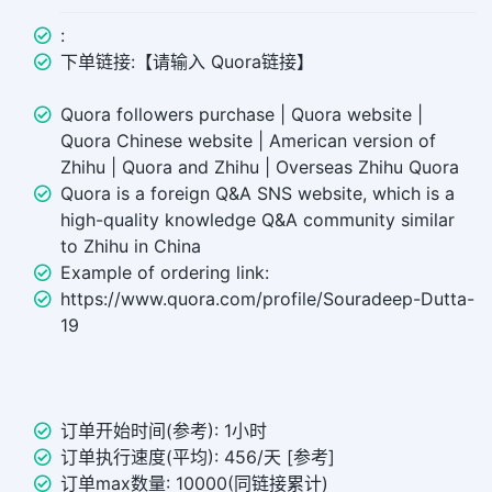
:
下单链接:【请输入 Quora链接】
Quora followers purchase | Quora website |
Quora Chinese website | American version of
Zhihu | Quora and Zhihu | Overseas Zhihu Quora
Quora is a foreign Q&A SNS website, which is a
high-quality knowledge Q&A community similar
to Zhihu in China
Example of ordering link:
https://www.quora.com/profile/Souradeep-Dutta-
19
订单开始时间(参考): 1小时
订单执行速度(平均): 456/天 [参考]
订单max数量: 10000(同链接累计)