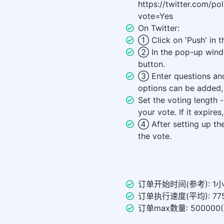
https://twitter.com/p
vote=Yes
On Twitter:
① Click on 'Push' in t
② In the pop-up windo
button.
③ Enter questions and 
options can be added,
Set the voting length - 
your vote. If it expires
④ After setting up the
the vote.
订单开始时间(参考): 1
订单执行速度(平均): 775
订单max数量: 50000