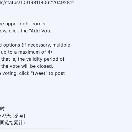
olls/status/1031981180622049281?
he upper right corner.
w, click the "Add Vote"
options (if necessary, multiple
 up to a maximum of 4)
that is, the validity period of
, the vote will be closed.
 voting, click "tweet" to post
小时
2/天 [参考]
0(同链接累计)