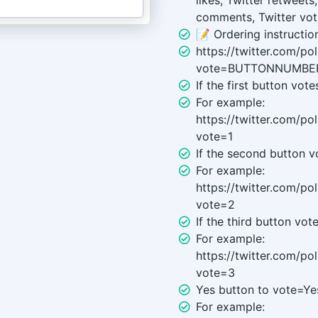
likes, Twitter retweets
comments, Twitter vot
📝 Ordering instructio
https://twitter.com/p
vote=BUTTONNUMBE
If the first button vot
For example:
https://twitter.com/p
vote=1
If the second button v
For example:
https://twitter.com/p
vote=2
If the third button vot
For example:
https://twitter.com/p
vote=3
Yes button to vote=Ye
For example: