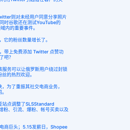
itter则对未经用户同意分享照片
时谷歌还在测试YouTube的
领域内的重要事件。
动态，它的粉丝数量增长了。
上免费添加 Twitter 点赞功
了吧？
 服务，该服务可以让俄罗斯用户绕过封锁
到了粉丝的热烈欢迎。
购模块，为了重振其社交电商业务，
绍。
站点调整了SLSStandard
了IG增粉、引流、爆粉、帐号买卖以及
巨头；5.15发薪日，Shopee