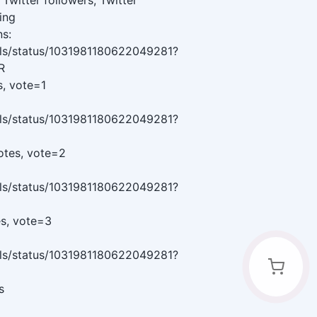
, Twitter followers, Twitter
ing
ns:
olls/status/1031981180622049281?
R
es, vote=1
olls/status/1031981180622049281?
otes, vote=2
olls/status/1031981180622049281?
es, vote=3
olls/status/1031981180622049281?
s