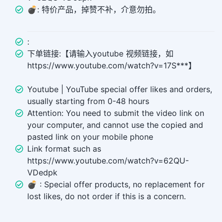
💣︎: 特价产品，掉赞不补，介意勿拍。
:
下单链接:【请输入youtube 视频链接，如
https://www.youtube.com/watch?v=17S***】
Youtube | YouTube special offer likes and orders,
usually starting from 0-48 hours
Attention: You need to submit the video link on
your computer, and cannot use the copied and
pasted link on your mobile phone
Link format such as
https://www.youtube.com/watch?v=62QU-
VDedpk
💣 ︎: Special offer products, no replacement for
lost likes, do not order if this is a concern.