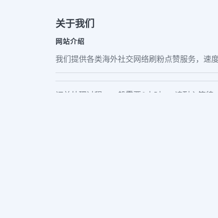
关于我们
网站介绍
我们提供各类海外社交网络刷粉点赞服务，速度
订单处理过程，一般需要6小时+，请耐心等待
[
售后服务
, 请备注订单号]
Privacy Policy
Terms of Service
Contac