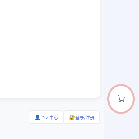
👤
🔐
个人中心
登录/注册