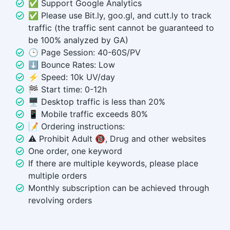
✅ Support Google Analytics
✅ Please use Bit.ly, goo.gl, and cutt.ly to track
traffic (the traffic sent cannot be guaranteed to
be 100% analyzed by GA)
🕒 Page Session: 40-60S/PV
⬇️ Bounce Rates: Low
⚡ Speed: 10k UV/day
🏁 Start time: 0-12h
🖥️ Desktop traffic is less than 20%
📱 Mobile traffic exceeds 80%
📝 Ordering instructions:
⚠️ Prohibit Adult 🔞, Drug and other websites
One order, one keyword
If there are multiple keywords, please place
multiple orders
Monthly subscription can be achieved through
revolving orders