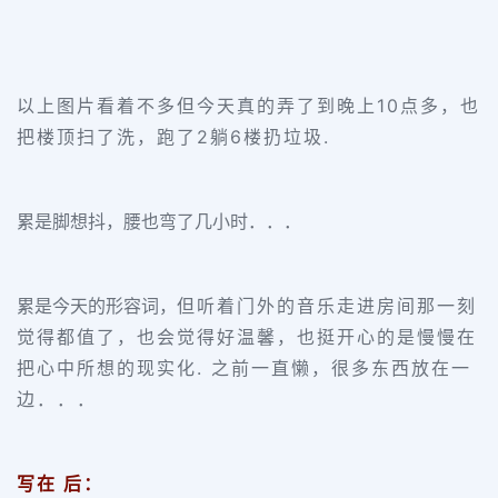
以上图片看着不多但今天真的弄了到晚上10点多，也
把楼顶扫了洗，跑了2躺6楼扔垃圾.
累是脚想抖，腰也弯了几小时．．．
累是今天的形容词，
但听着门外的音乐走进房间那一刻
觉得都值了，也会觉得好温馨，也挺开心的是慢慢在
把心中所想的现实化. 之前一直懒，很多东西放在一
边．．．
写在 后：