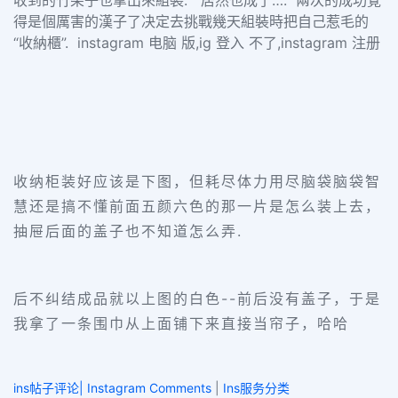
收到的竹架子也拿出來組裝. 居然也成了…. 兩次的成功覺
得是個厲害的漢子了决定去挑戰幾天組裝時把自己惹毛的
“收納櫃”. instagram 电脑 版,ig 登入 不了,instagram 注册
收纳柜装好应该是下图，但耗尽体力用尽脑袋脑袋智
慧还是搞不懂前面五颜六色的那一片是怎么装上去，
抽屉后面的盖子也不知道怎么弄.
后不纠结成品就以上图的白色--前后没有盖子，于是
我拿了一条围巾从上面铺下来直接当帘子，哈哈
ins帖子评论| Instagram Comments
|
Ins服务分类