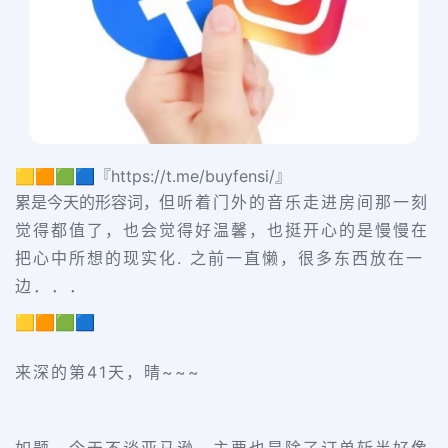
🟨🟧🟩🟦『https://t.me/buyfensi/』
累是今天的形容词，
但听着门外的音乐走进房间那一刻
觉得都值了，也会觉得好温馨，也挺开心的是慢慢在
把心中所想的现实化. 之前一直懒，很多东西放在一
边．．．
🟨🟧🟩🟦
来深的第41天，晴~~~