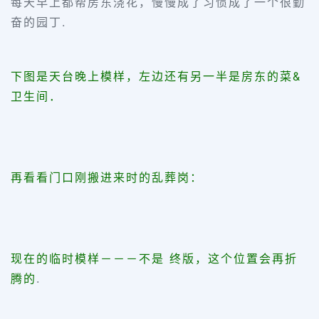
每天早上都帮房东浇花，慢慢成了习惯成了一个很勤
奋的园丁.
下图是天台晚上模样，左边还有另一半是房东的菜&
卫生间．
再看看门口刚搬进来时的乱葬岗：
现在的临时模样－－－不是 终版，这个位置会再折
腾的
.