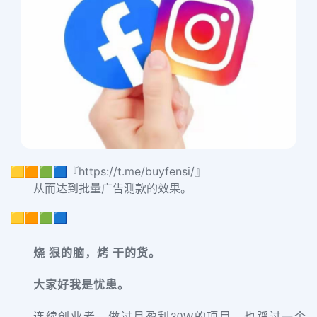
🟨🟧🟩🟦『https://t.me/buyfensi/』
从而达到批量广告测款的效果。
🟨🟧🟩🟦
烧 狠的脑，烤 干的货。
大家好我是忧患。
连续创业者，做过月盈利
的项目，也踩过一个