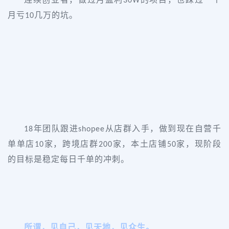
30W
月亏
几万的坑。
10
年团队跟进
从店群入手，做到现在自营千
18
shopee
单单店
家，跨境店群
家，本土店铺
家，现阶段
10
200
50
的目标是稳定每日千单的冲刺。
所谓，见自己，见天地，见众生。