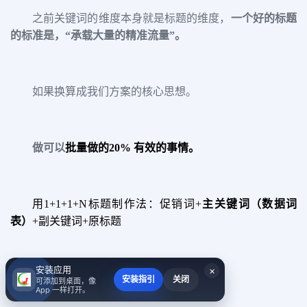
之前关键词的维度本身就是标题的维度，
一个好的
标题
的标准是，
“
承载大量的精准流量
”。
如果换算成我们方案的核心思想。
做可以
批量做的
20% 有效的事情。
用
1+1+1+N标题制作法：促销词+
主关键词（数据词
表）
+副关键词+原标题
安装应用
×
简单即可获得大量的标题。
安装指引
关闭
可添加到桌面，像
App 一样打开。