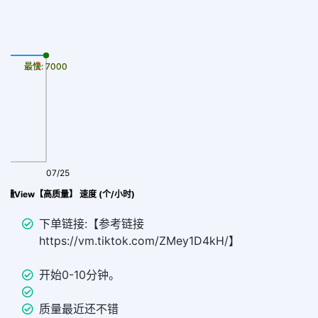
最慢: 7000
最快: 7000
07/25
l 浏览量View【高质量】 速度 (个/小时)
下单链接:【参考链接
https://vm.tiktok.com/ZMey1D4kH/】
开始0-10分钟。
质量最近还不错