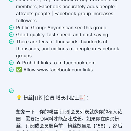
members, Facebook accurately adds people |
attracts people | Facebook group increases
followers
Public Group: Anyone can see this group
Good quality, fast speed, and cost saving
There are tens of thousands, hundreds of
thousands, and millions of people in Facebook
groups
⚠️ Prohibit links to m.facebook.com
✅ Allow www.facebook.com links
💡 粉丝|订阅|会员 增长小贴士📈 ：
想象一下，你的粉丝|订阅|会员列表就像你的私人花
园，需要细心照料才能茁壮成长。如果你在购买粉
丝、订阅或会员服务前，粉丝数量是【158】，然后