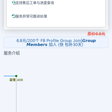
支持售后工单与进度查询
服务异常可跟进处理
原价
6.8
元
6.8元/200个 FB Profile Group Join|𝙂𝙧𝙤𝙪𝙥
𝙈𝙚𝙢𝙗𝙚𝙧𝙨 加人 (快 包补30天）
服务介绍
最慢: 406
最快: 406