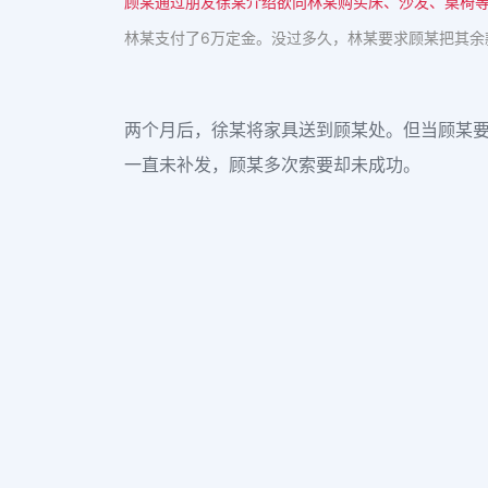
顾某通过朋友徐某介绍欲向林某购买床、沙发、桌椅等
林某支付了6万定金。没过多久，林某要求顾某把其余
两个月后，徐某将家具送到顾某处。但当顾某
一直未补发，顾某多次索要却未成功。