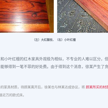
（左）大红酸枝、（右）小叶红檀
枝和小叶红檀的红木家具外观极为相似，不专业的人难以区分，
将能够得到一笔不菲的好处费。由于得到这个消息，徐某产生了
体的家具材质，待顾某离开后，徐某也与林某达成协议，将
顾某所买的材质
值近万的欧式床。