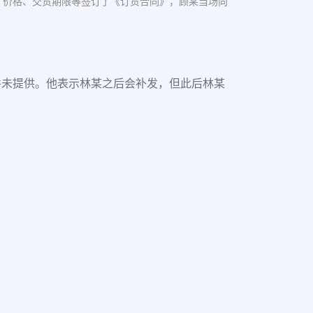
、价格、交货期限等签订了《订货合同》，顾某当场向
并未提供。他表示林某之后会补发，但此后林某