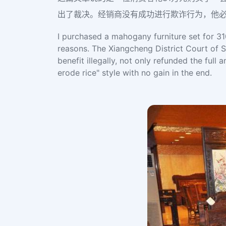
出了裁决。经销商没有成功进行欺诈行为，他
I purchased a mahogany furniture set for 31
reasons. The Xiangcheng District Court of S
benefit illegally, not only refunded the ful
erode rice" style with no gain in the end.