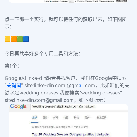
点一下那一个实行，就可以把任何的
获取出去，如下图所
示：
🟨🟧🟩🟦
今日再共享好多个专用工具和方法：
第
1
个：
Google和
linke-din
融合寻找客户，我们在Google中搜索
“
关键词
”
site:linke-din.com @gm
ai
l.com
，
比如咱们的关
键字是
wedding dresses,
我便搜索
"wedding dresses"
site:linke-din.com
@gmail.com
，
如下图所示：