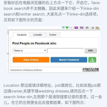
安裝好后在电脑浏览器的右上方点一下它，开启它，
face-
book search
并不太精确，因此关键来介绍一下
linke-din
search
和
twitter search,
大家先点一下
linke-din
选择项，
见到如下图所示的页面：
Location
那边是填详细地址，
job
填岗位，比如说我
job
那
边填
owner,
关键字填
wedding dresses,
填完后点一下
search linke-din,
左侧那个是清除搜索记录的意思，过一会
儿，在它的左侧便会出去搜索結果，如下图所示：