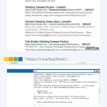
🟨🟧🟩🟦『https://t.me/buyfensi/』