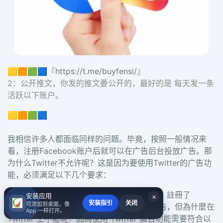
🟨🟧🟩🟦『https://t.me/buyfensi/』
2：公开推文，你发的推文要公开的，最好的是 每天发一条
活跃以下账户。
🟨🟧🟩🟦
我相信许多人都面临同样的问题。毕竟，按照一般情况来
看，注册Facebook账户后就可以在广告后台投放广告。那
为什么Twitter不允许呢？这是因为要使用Twitter的广告功
能，必须满足以下几个要求：
我相信許多朋友都遇過以下問題：一般來說，註冊了
安装应用
×
安装指引
关闭
可添加到桌面，像
Facebook 帳戶就可以進入廣告後台投放廣告，但為什麼在
App 一样打开。
Twitter 上不能呢？因為使用 Twitter 廣告功能需要符合以