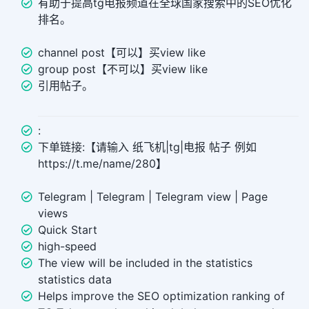
有助于提高tg电报频道在全球国家搜索中的SEO优化
排名。
channel post【可以】买view like
group post【不可以】买view like
引用帖子。
:
下单链接:【请输入 纸飞机|tg|电报 帖子 例如
https://t.me/name/280】
Telegram | Telegram | Telegram view | Page
views
Quick Start
high-speed
The view will be included in the statistics
statistics data
Helps improve the SEO optimization ranking of