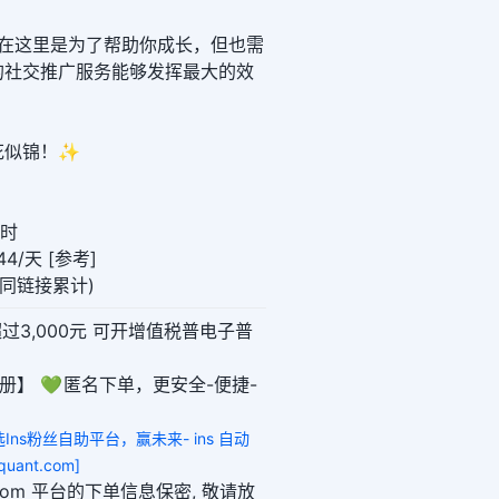
们在这里是为了帮助你成长，但也需
的社交推广服务能够发挥最大的效
花似锦！✨
小时
4/天 [参考]
0(同链接累计)
超过3,000元 可开增值税普电子普
册】 💚 匿名下单，更安全-便捷-
选Ins粉丝自助平台，赢未来- ins 自动
uant.com]
ant.com 平台的下单信息保密, 敬请放