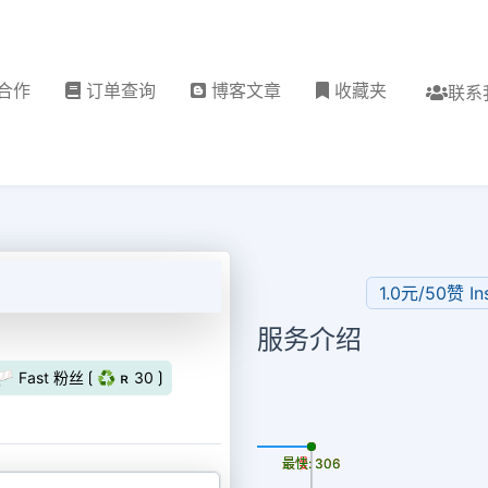
合作
订单查询
博客文章
收藏夹
联系
1.0元/50赞 I
服务介绍
️ Fast 粉丝 ⟮ ♻ ʀ 30 ⟯
更新时间: 2026-08-07
最慢: 306
最快: 306