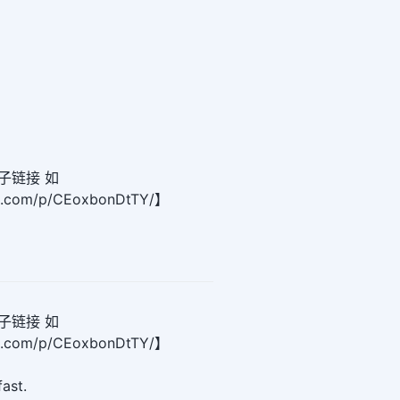
子链接 如
am.com/p/CEoxbonDtTY/】
子链接 如
am.com/p/CEoxbonDtTY/】
fast.