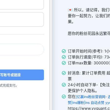
💌 所以，请记得，我
要你一起努力，让我们
果。
愿你的粉丝花园永远繁
订单开始时间(参考): 1
订单执行速度(平均): 734
订单max数量: 30000
好消息: 累计订单费用 
写账号或链接
票
24小时自动下单-【免注
式完成支付。
更保护个人隐私。
您在
[亿赢ins粉丝营销网- 
赞|Ins爆粉|ins 自动点赞 yyq
https://www.yyqu