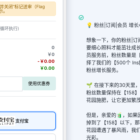
关闭“标记送审（Flag
显示。
💡 粉丝|订阅|会员 增长
动循环执行)
想象一下，你的粉丝|订
要细心照料才能茁壮成
0
￥0
员服务前，粉丝数量是【
-￥0.00
择了我们的【500个 Ins推
￥0.00
粉丝增长服务。
使用优惠券
🌱 在接下来的30天
粉丝数量保持在【158
花园施肥，让它更加繁
但是，亲爱的🧃，如果
支付宝
掉到了【158】以下，
花园遭遇了暴风雨，我
光彩。