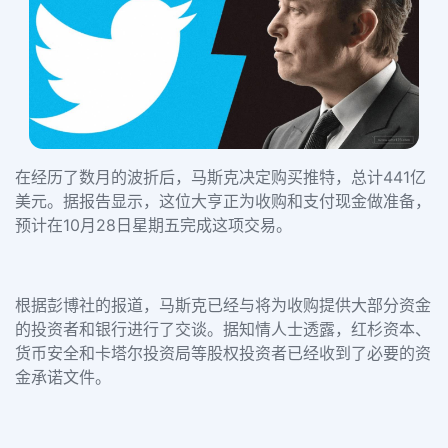
在经历了数月的波折后，马斯克决定购买推特，总计441亿
美元。据报告显示，这位大亨正为收购和支付现金做准备，
预计在10月28日星期五完成这项交易。
根据彭博社的报道，马斯克已经与将为收购提供大部分资金
的投资者和银行进行了交谈。据知情人士透露，红杉资本、
货币安全和卡塔尔投资局等股权投资者已经收到了必要的资
金承诺文件。