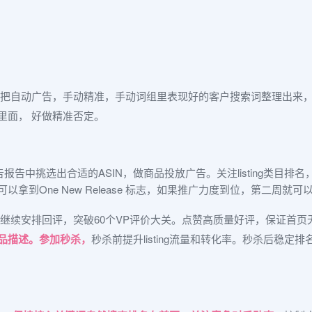
，把自动广告，手动精准，手动词组里表现好的客户搜索词整理出来
里面， 好做精准否定。
广告报告中挑选出合适的ASIN，做商品投放广告。
关注listing类
以拿到One New Release 标志，如果推广力度到位，第二周就
款继续安排回评，突破60个VP评价大关。点赞高质量好评，保证首页
品描述。参加秒杀，
秒杀前提升listing流量和转化率。秒杀后稳定排