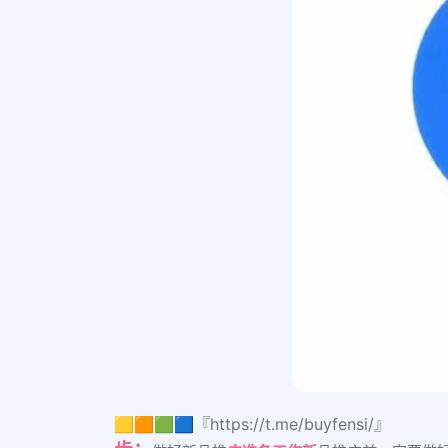
🟨🟧🟩🟦『https://t.me/buyfensi/』