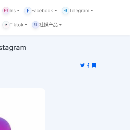
Ins
Facebook
Telegram
Tiktok
社媒产品
社
tagram