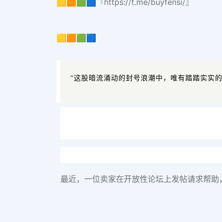
🟨🟧🟩🟦『https://t.me/buyfensi/』
🟨🟧🟩🟦
“这股暗流涌动的封号浪潮中，唯有踏踏实实
最近，一位卖家在开放性论坛上发帖请求帮助