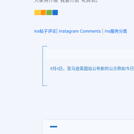
大家将升级“我要开店”花费表。
🟨🟧🟩🟦
ins帖子评论| Instagram Comments
|
Ins服务分类
8月4日，亚马逊英国站公布新的公示称如今