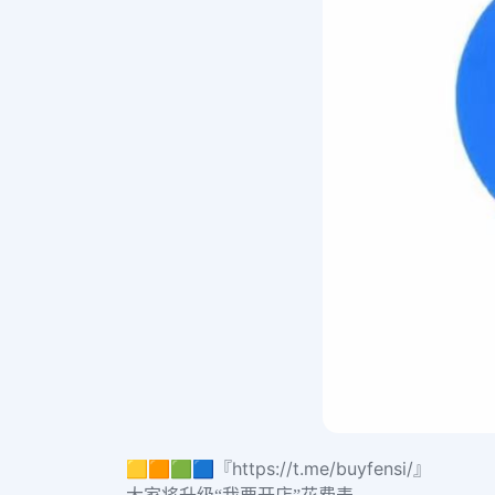
🟨🟧🟩🟦『https://t.me/buyfensi/』