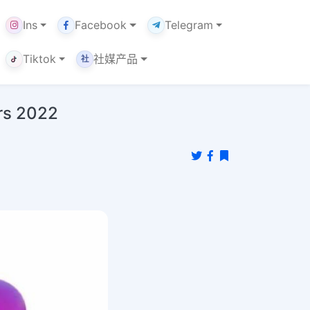
Ins
Facebook
Telegram
Tiktok
社媒产品
社
s 2022