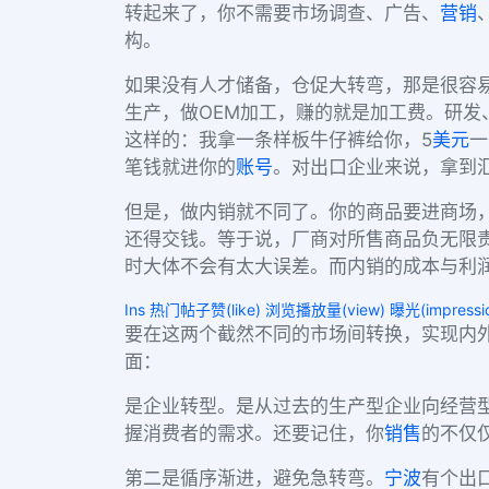
转起来了，你不需要市场调查、广告、
营销
构。
如果没有人才储备，仓促大转弯，那是很容
生产，做OEM加工，赚的就是加工费。研发
这样的：我拿一条样板牛仔裤给你，5
美元
一
笔钱就进你的
账号
。对出口企业来说，拿到汇
但是，做内销就不同了。你的商品要进商场
还得交钱。等于说，厂商对所售商品负无限
时大体不会有太大误差。而内销的成本与利润
Ins 热门帖子赞(like) 浏览播放量(view) 曝光(impressi
要在这两个截然不同的市场间转换，实现内
面：
是企业转型。是从过去的生产型企业向经营
握消费者的需求。还要记住，你
销售
的不仅
第二是循序渐进，避免急转弯。
宁波
有个出