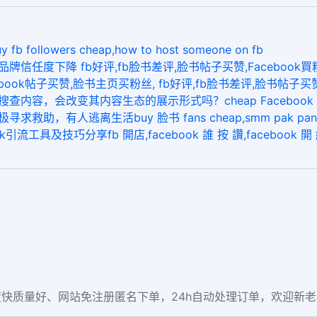
llowers cheap,how to host someone on fb
牌信任度下降 fb好评,fb脸书差评,脸书帖子买赞,Facebook買粉絲
cebook帖子买赞,脸书主页买粉丝, fb好评,fb脸书差评,脸书帖子买
内容，会改变其内容生态的展示形式吗？cheap Facebook fol
救助，有人逃离生活buy 脸书 fans cheap,smm pak pan
引流工具及技巧分享fb 開店,facebook 誰 按 讚,facebook 開
快质量好、网站免注册匿名下单，24h自动处理订单，欢迎新