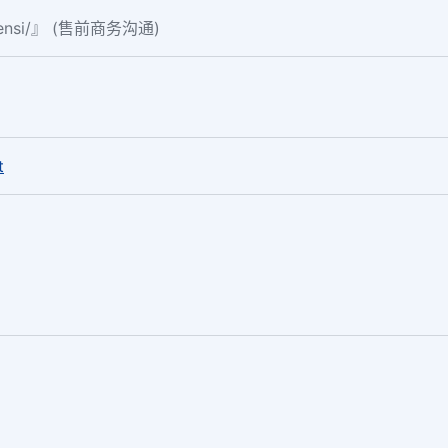
fensi/』 (售前商务沟通)
。
t