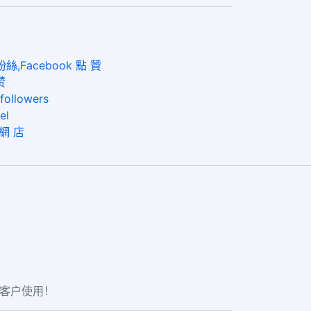
,Facebook 點 贊
赞
lowers
el
 網 店
老客户使用！