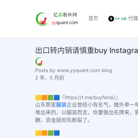
首页
代
出口转内销请慎重buy Instagram ho
Posts by www.yyquant.com blog
2 年，5 月前
🟨🟧🟩🟦『https://t.me/buyfensi/』
山东那家
服装
企业曾经小有名气，做外单一
堆出来的，以服装而言，你要做出名牌来，
酬，资金链却先断裂了。
🟨🟧🟩🟦