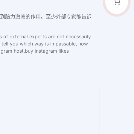
到脑力激荡的作用。至少外部专家能告诉
s of external experts are not necessarily
n tell you which way is impassable, how
agram host,buy instagram likes