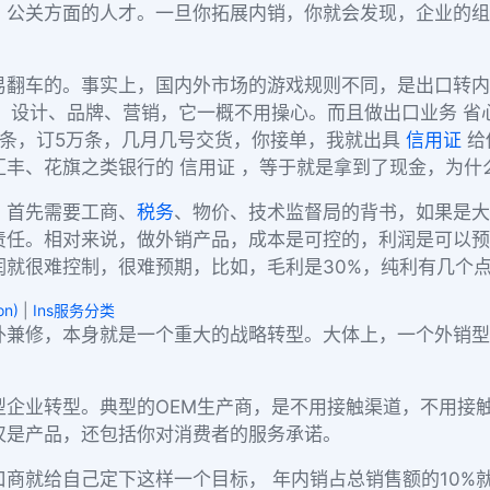
、公关方面的人才。一旦你拓展内销，你就会发现，企业的组
易翻车的。事实上，国内外市场的游戏规则不同，是出口转内
、设计、品牌、营销，它一概不用操心。而且做出口业务 省
条，订5万条，几月几号交货，你接单，我就出具
信用证
给
丰、花旗之类银行的 信用证 ，等于就是拿到了现金，为什
，首先需要工商、
税务
、物价、技术监督局的背书，如果是大
责任。相对来说，做外销产品，成本是可控的，利润是可以预
就很难控制，很难预期，比如，毛利是30%，纯利有几个点
on)
|
Ins服务分类
外兼修，本身就是一个重大的战略转型。大体上，一个外销型
型企业转型。典型的OEM生产商，是不用接触渠道，不用接
仅是产品，还包括你对消费者的服务承诺。
口商就给自己定下这样一个目标， 年内销占总销售额的10%