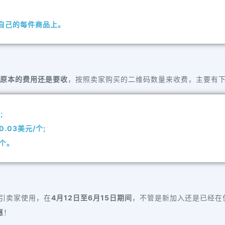
到自己的每件商品上。
原本的费用还是要收
，按照卖家购买的二维码数量来收费，主要有
;
.03美元/个;
/个。
引卖家使用，在
4月12日至6月15日
期间
，不管是新加入还是已经在使用
惠
！