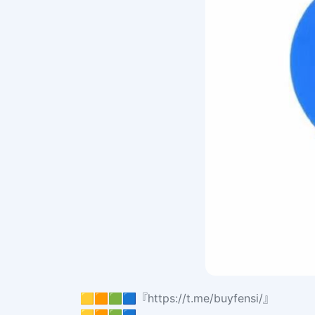
🟨🟧🟩🟦『https://t.me/buyfensi/』
🟨🟧🟩🟦