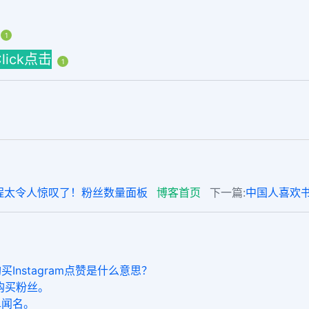
1
Click点击
1
程太令人惊叹了！粉丝数量面板
博客首页
下一篇:
中国人喜欢书房
nstagram点赞是什么意思？
购买粉丝。
单闻名。