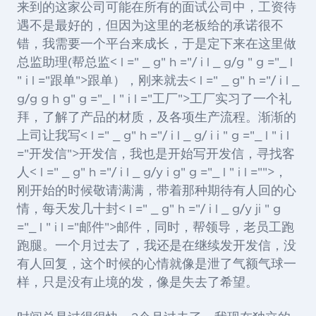
来到的这家公司可能在所有的面试公司中，工资待
遇不是最好的，但因为这里的老板给的承诺很不
错，我需要一个平台来成长，于是定下来在这里做
总监助理(帮总监< l =" _ g" h ="/ i l _ g/g " g ="_ l
" i l ="跟单">跟单
），刚来就去< l =" _ g" h ="/ i l _
g/g g h g" g ="_ l " i l ="工厂">工厂
实习了一个礼
拜，了解了产品的材质，及各项生产流程。渐渐的
上司让我写< l =" _ g" h ="/ i l _ g/ i i " g ="_ l " i l
="开发信">开发信
，我也是开始写开发信，寻找客
人< l =" _ g" h ="/ i l _ g/y i g" g ="_ l " i l ="">
，
刚开始的时候敬请满满，带着那种期待有人回的心
情，每天发几十封< l =" _ g" h ="/ i l _ g/y ji " g
="_ l " i l ="邮件">邮件
，同时，帮领导，老员工跑
跑腿。一个月过去了，我还是在继续发开发信，没
有人回复，这个时候的心情就像是泄了气额气球一
样，只是没有止境的发，像是失去了希望。