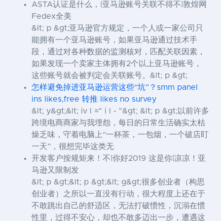
ASTA认证是什么，|亚马逊账号关联不得不|敦煌网
Fedex全美
&lt; p &gt;亚马逊官方规定，一个人或一家公司只
能拥有一个亚马逊账号，如果亚马逊通过技术手
段，通过对各种数据的监测核对，匹配关联因素，
如果发现一个卖家主体拥有2个以上亚马逊账号，
这些账号就会被判定会关联账号。&lt; p &gt;
怎样避免掉进亚马逊运营这些“坑”？smm panel
ins likes,free 转推 likes no survey
&lt; y&gt;&lt; iv l =" i l - "&gt; &lt; p &gt;以前许多
跨境电商商家与我埋怨，每日的日常生活确实太枯
燥乏味，守着电脑上“一杯茶，一包烟，一个破店盯
一天”，很想完毕这类无
开发客户按规矩来！不|你好2019 这是你|凉凉！亚
马逊又限制发
&lt; p &gt;&lt; p &gt;&lt; g&gt;很多创业者（构思
创业者）之所以一直没有行动，很大程度上还在于
不敢跳出自己的舒适区，无法打破惯性，沉溺在惯
性里，过得不安心，却也不敢多迈出一步，遭遇这