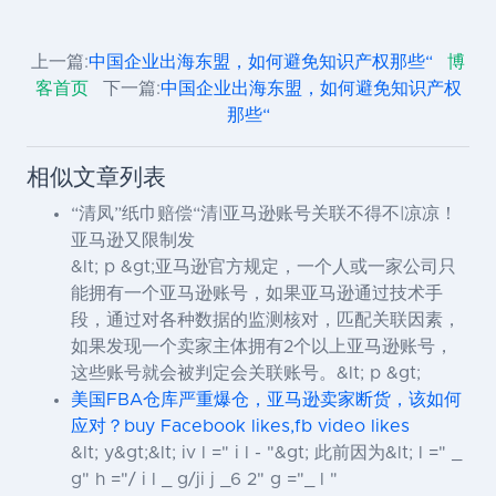
上一篇:
中国企业出海东盟，如何避免知识产权那些“
博
客首页
下一篇:
中国企业出海东盟，如何避免知识产权
那些“
相似文章列表
“清凤”纸巾赔偿“清|亚马逊账号关联不得不|凉凉！
亚马逊又限制发
&lt; p &gt;亚马逊官方规定，一个人或一家公司只
能拥有一个亚马逊账号，如果亚马逊通过技术手
段，通过对各种数据的监测核对，匹配关联因素，
如果发现一个卖家主体拥有2个以上亚马逊账号，
这些账号就会被判定会关联账号。&lt; p &gt;
美国FBA仓库严重爆仓，亚马逊卖家断货，该如何
应对？buy Facebook likes,fb video likes
&lt; y&gt;&lt; iv l =" i l - "&gt; 此前因为&lt; l =" _
g" h ="/ i l _ g/ji j _6 2" g ="_ l "