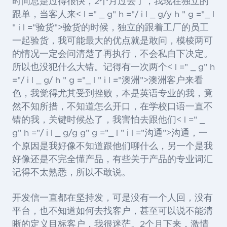
时间总是过得很快，2个月过去了，我现在独立的
跟单，当客人来< l =" _ g" h ="/ i l _ g/y h " g ="_ l
" i l ="验货">验货
的时候，独立的跟着工厂的员工
一起验货，我可能最大的优点就是敢问，模棱两可
的情况一定会问清楚了再执行，不会私自下决定。
所以也没犯什么大错。记得有一次两个< l =" _ g" h
="/ i l _ g/ h " g ="_ l " i l ="澳洲">澳洲
客户来看
色，我觉得尤其受到挫败，本是英语专业的我，竟
然不知所措，不知道怎么开口，在学校口语一直不
错的我，关键时候怂了，我害怕去跟他们< l =" _
g" h ="/ i l _ g/g g" g ="_ l " i l ="沟通">沟通
，一
个原因是我好像不知道跟他们聊什么，另一个是我
好像还是不完全懂产品，有些关于产品的专业词汇
记得不太熟悉，所以不敢说。
开发信一直都在坚持发，可是没有一个人回，没有
平台，也不知道如何去找客户，甚至可以说不能清
晰的定义目标客户，我很迷茫。2个月下来，激情