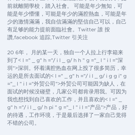
前就離開學校，踏入社會。 可能是年少無知，可
能是年少懵懂，可能是年少的滿腔熱血，可能是年
少的激情滿滿，我自信滿滿的堅信自己可以，自己
有足够的能力提前面臨社會。Twitter 誰 按
讚,facebook 追踪,Twitter 引关注
20 6年， 月的某一天，独自一个人拉上行李箱来
到了< l =" _ g" h ="/ i l _ g/ h h " g ="_ l " i l ="深
圳">深圳
。怀着满腔热血在网上投了很多简历，幸
运的是所去面试的< l =" _ g" h ="/ i l _ g/ i g g i" g
="_ l " i l ="外贸公司">外贸公司
可能因为缺人，在
面试的时候没碰壁，几家公司都肯录用我。可因为
我也想找到自己喜欢的工作，并且喜欢的< l =" _
g" h ="/ i l _ g/ h pi " g ="_ l " i l ="产品">产品
，好
的待遇，工作环境，于是最后选择了一家自己觉得
不错的公司。