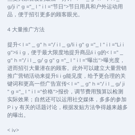
g/ji i" g ="_ l " i l ="节日">节日
用具和户外运动用
品，便于招引更多的顾客眼光。
4 大量推广方法
提升< l =" _ g" h ="/ i l _ g/li i g" g ="_ l " i l ="Li i
g">li i g
，便于最大限度地提升商品li i g的< l =" _
g" h ="/ i l _ g/ g g" g ="_ l " i l ="曝出">曝光
度，
进而招引大量潜在的顾客。此外可以建立大量营销
推广营销活动来提升li i g能见度，给予更合理的关
键词和更高一些广告宣传< l =" _ g" h ="/ i l _ g/ ji
" g ="_ l " i l ="价格">报价
，调节费用预算以检测
实际效果；自然还可以运用社交媒体，多多的参加
P i y 有关的话题讨论，根据发贴方法争得越来越多
的曝出。
< iv>