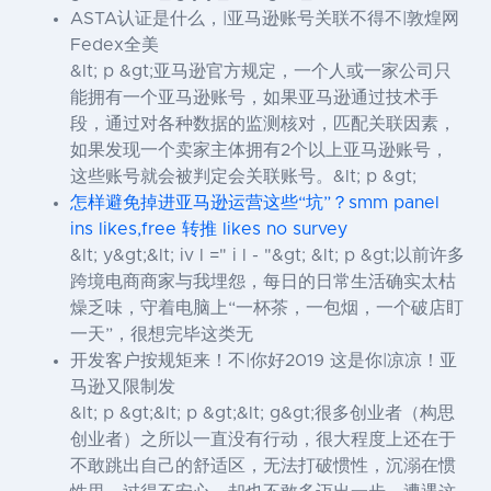
ASTA认证是什么，|亚马逊账号关联不得不|敦煌网
Fedex全美
&lt; p &gt;亚马逊官方规定，一个人或一家公司只
能拥有一个亚马逊账号，如果亚马逊通过技术手
段，通过对各种数据的监测核对，匹配关联因素，
如果发现一个卖家主体拥有2个以上亚马逊账号，
这些账号就会被判定会关联账号。&lt; p &gt;
怎样避免掉进亚马逊运营这些“坑”？smm panel
ins likes,free 转推 likes no survey
&lt; y&gt;&lt; iv l =" i l - "&gt; &lt; p &gt;以前许多
跨境电商商家与我埋怨，每日的日常生活确实太枯
燥乏味，守着电脑上“一杯茶，一包烟，一个破店盯
一天”，很想完毕这类无
开发客户按规矩来！不|你好2019 这是你|凉凉！亚
马逊又限制发
&lt; p &gt;&lt; p &gt;&lt; g&gt;很多创业者（构思
创业者）之所以一直没有行动，很大程度上还在于
不敢跳出自己的舒适区，无法打破惯性，沉溺在惯