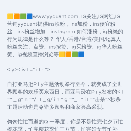
🟨🟧🟩🟦www.yyquant.com, IG关注,IG网红,IG
营销yyquant提供ins涨粉，ins加粉，ins便宜粉
丝，ins粉丝增加，instagram 如何涨粉，ig粉絲的
行为规律是什么等？ 华人/香港/台湾/美国/ig真人
粉丝关注、点赞、ins按赞、ig买粉赞、ig华人粉丝
赞、ig视频直播浏览等🟨🟧🟩🟦
< y>< iv l =" i l - ">
自打亚马逊P i y主题活动举行至今，就变成了全世
界顾客的欢乐买东西日，而亚马逊在P i y发布的< l
=" _ g" h ="/ i l _ g/ i h " g ="_ l " i l ="击杀">秒杀
主题活动也是令诸多顾客和商家兴高采烈。
匆匆忙忙而逝的Q 一季度，你是不是忙完七夕节忙
樱花季，忙完樱花季忙三八节，忙完妇女节忙补