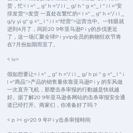
货，忙< l =" _ g" h ="/ i l _ g/ h " g ="_ l " i l ="安
排发货">发货
一直处在繁忙的< l =" _ g" h ="/ i l _
g/y yi g" g ="_ l " i l ="经营">运营
当中。一转眼就
进到4月了，间距20 9年亚马逊P i y的步伐更近
了，这一场汇聚全球P i yvip会员的购物狂欢节将
在7月份如期而至了。
< iv>
假如想要让< l =" _ g" h ="/ i l _ g/ h pi " g ="_ l " i
l ="商品">产品
的销售量依靠亚马逊P i y 的车风做
一次直升飞机，那麼击杀审报的行動越是快就越
好。据了解20 9年亚马逊各网站的击杀审报安全通
道已经打开。商家们，你准备好了吗？
< p >< g>20 9 年P i y击杀审报時间