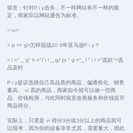
留意：针对P i y击杀，不一样网站有不一样的规
定，商家应以网站通告为标准。
< iv>
< p >< g>怎样迎战20 9年亚马逊P i y？
< l =" _ g" h ="/ i l _ g/ pi " g ="_ l " i l ="选款">选
品
及时
P i y提议选择自己高品质的商品，偏通俗化、销售
量高、 vi 高的商品，商家如今就可以做一些商
品、价钱检测，与此同时留意改善服务和价钱提升
商品得分。
实际上，只需是 vi 得分3分或3分以上的商品就可
以报考，因为你的设备非常尤其，需要量大，因此