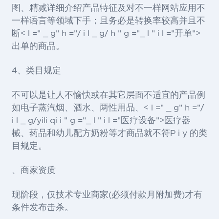
图、精减详细介绍产品特征及对不一样网站应用不
一样语言等领域下手；且务必是转换率较高并且不
断< l =" _ g" h ="/ i l _ g/ h " g ="_ l " i l ="开单">
出单
的商品。
4、类目规定
不可以是让人不愉快或在其它层面不适宜的产品例
如电子蒸汽烟、酒水、两性用品、< l =" _ g" h ="/
i l _ g/yili qi i " g ="_ l " i l ="医疗设备">医疗器
械
、药品和幼儿配方奶粉等才商品就不符P i y 的类
目规定。
、商家资质
现阶段，仅技术专业商家(必须付款月附加费)才有
条件发布击杀。