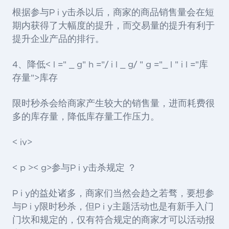
根据参与P i y击杀以后，商家的商品销售量会在短
期内获得了大幅度的提升，而交易量的提升有利于
提升企业产品的排行。
4、降低< l =" _ g" h ="/ i l _ g/ " g ="_ l " i l ="库
存量">库存
限时秒杀会给商家产生较大的销售量，进而耗费很
多的库存量，降低库存量工作压力。
< iv>
< p >< g>参与P i y击杀规定 ？
P i y的益处诸多，商家们当然会趋之若骛，要想参
与P i y限时秒杀，但P i y主题活动也是有新手入门
门坎和规定的，仅有符合规定的商家才可以活动报