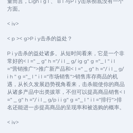
量而言，Ligh i g l 、 B l 与P i y击杀彻底没有一个
方面。
< iv>
< p >< g>P i y击杀的益处？
P i y击杀的益处诸多。从短时间看来，它是一个非
常好的< l =" _ g" h ="/ i l _ g/ ig g" g ="_ l " i l
="营销推广">推广
新产品和< l =" _ g" h ="/ i l _ g/
i h " g ="_ l " i l ="市场销售">销售
库存商品的机
遇，从长久发展趋势视角看来，击杀能使你的商品
从诸多产品中出类拔萃，不但可以提高商品销售< l
=" _ g" h ="/ i l _ g/p i i g" g ="_ l " i l ="排行">排
名
还能进一步提高商品的呈现率和被选购的概率。
< iv>