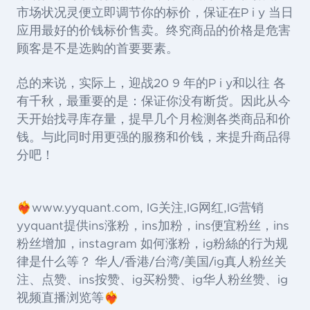
市场状况灵便立即调节你的标价，保证在P i y 当日
应用最好的价钱标价售卖。终究商品的价格是危害
顾客是不是选购的首要要素。
总的来说，实际上，迎战20 9 年的P i y和以往 各
有千秋，最重要的是：保证你没有断货。因此从今
天开始找寻库存量，提早几个月检测各类商品和价
钱。与此同时用更强的服務和价钱，来提升商品得
分吧！
❤️‍🔥www.yyquant.com, IG关注,IG网红,IG营销
yyquant提供ins涨粉，ins加粉，ins便宜粉丝，ins
粉丝增加，instagram 如何涨粉，ig粉絲的行为规
律是什么等？ 华人/香港/台湾/美国/ig真人粉丝关
注、点赞、ins按赞、ig买粉赞、ig华人粉丝赞、ig
视频直播浏览等❤️‍🔥