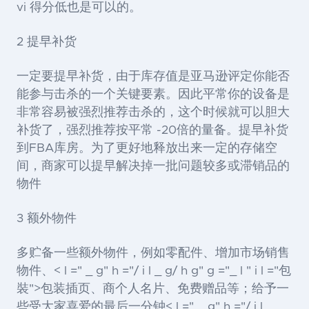
vi 得分低也是可以的。
2 提早补货
一定要提早补货，由于库存值是亚马逊评定你能否
能参与击杀的一个关键要素。因此平常你的设备是
非常容易被强烈推荐击杀的，这个时候就可以胆大
补货了，强烈推荐按平常 -20倍的量备。提早补货
到FBA库房。为了更好地释放出来一定的存储空
间，商家可以提早解决掉一批问题较多或滞销品的
物件
3 额外物件
多贮备一些额外物件，例如零配件、增加市场销售
物件、< l =" _ g" h ="/ i l _ g/ h g" g ="_ l " i l ="包
裝">包装
插页、商个人名片、免费赠品等；给予一
些受大家喜爱的最后一分钟< l =" _ g" h ="/ i l _