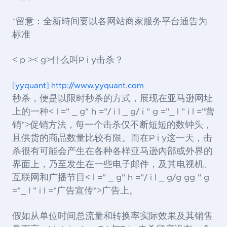
*留意：全新時间要以各网站商家服务平台通告为
标准
< p >< g>什么叫P i y击杀？
[yyquant] http://www.yyquant.com
秒杀，便是以限时秒杀的方式，展现在亚马逊网址
上的一种< l =" _ g" h ="/ i l _ g/ i " g ="_ l " i l ="营
销">促销
方法，每一个击杀仅不断短短的数钟头，
且供货的商品数量比较有限。而在P i y这一天，击
杀很有可能会产生在各种各样亚马逊內部或外界的
界面上，乃至发生在一些电子邮件，及其电视机、
互联网和广播节目< l =" _ g" h ="/ i l _ g/g gg " g
="_ l " i l ="广告宣传">广告
上。
假如从单位时间总流量和转换率实际效果及其销售