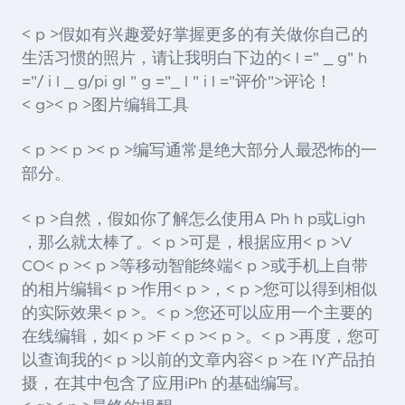
< p >假如有兴趣爱好掌握更多的有关做你自己的
生活习惯的照片，请让我明白下边的< l =" _ g" h
="/ i l _ g/pi gl " g ="_ l " i l ="评价">评论
！
< g>< p >图片编辑工具
< p >< p >< p >编写通常是绝大部分人最恐怖的一
部分。
< p >自然，假如你了解怎么使用A Ph h p或Ligh
，那么就太棒了。< p >可是，根据应用< p >V
CO< p >< p >等移动智能终端< p >或手机上自带
的相片编辑< p >作用< p >，< p >您可以得到相似
的实际效果< p >。< p >您还可以应用一个主要的
在线编辑，如< p >F < p >< p >。< p >再度，您可
以查询我的< p >以前的文章内容< p >在 IY产品拍
摄，在其中包含了应用iPh 的基础编写。