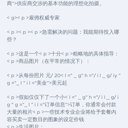
商">供应商
交涉的基本功能的理想化拍摄。
< g>< p >雇佣权威专家
< p >< p >< p >急需解决的问题：我能期待投入哪
些？
< p >这是一个< p >十分< p >粗略地的具体指导：
< p >商品图片（在平常的情况下）：
< p >从每份照片 元/ 20< l =" _ g" h ="/ i l _ g/ iy "
g ="_ l " i l ="美金">美元
起
< p >假如仅仅下了一个小< l =" _ g" h ="/ i l _ g/ i
g " g ="_ l " i l ="订单信息">订单
，你通常会付款
大量的相片< p >一些技术专业企业将给予套餐内
容买卖一定数目的图象的设定价钱
< p >生活图片：