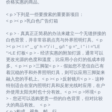
价格实惠的商品。
< p >下列是一些要搜索的重要新项目：
< p >< p >乳白色广告灯箱
< p > - 真真正正简易的办法来建立一个无缝拼接的
白色背景，并非常容易点亮与外界照明灯具。< p
>< p >< l =" _ g" h ="/ i l _ g/l " g ="_ l " i l ="LE
">LE
灯板< p > - 经济实惠的附加灯源，通常可以
更改光源的色度和溫度，比应用小台灯的低成本得
多。< p >< p >三脚架< p > - 假如您不坚信自己有
着沉稳的手和外界照明灯具，则可以应用三脚架来
融入您的手机上。< p >< p >反射镜片< p > - 这种
特别适合在室内照明灯具和反射光线时应用，在户
外使用太阳光时也十分有效。< p >< p >环境< p
> - 您还可以选购更贵一些的白色背景，但对比较
大的商品有效。 < p >
< p >构成，视角，帧，行