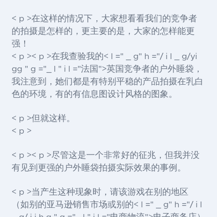
< p >在这样的情况下，大家想看看我们的竞争者
的拍摄是怎样的，更主要的是，大家的怎样能更
强！
< p >< p >在我查验我的< l =" _ g" h ="/ i l _ g/yi
gg " g ="_ l " i l ="法国">英国
竞争者的户外睡袋，
我注意到，她们都是有特别平稳的产品拍摄在乳白
色的环境，有的有信息图设计风格的图象。
< p >但就这样。
< p >
< p >< p >尽管这是一个非常好的征兆，但我并没
有见到更强的户外睡袋拍摄实际效果的事例。
< p >当产生这种现象时，请该游戏在别的地区
（如别的亚马逊销售市场或别的< l =" _ g" h ="/ i l