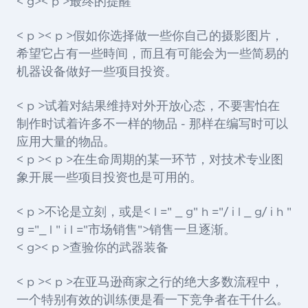
< g>< p >最终的提醒
< p >< p >假如你选择做一些你自己的摄影图片，
希望它占有一些時间，而且有可能会为一些简易的
机器设备做好一些项目投资。
< p >试着对結果维持对外开放心态，不要害怕在
制作时试着许多不一样的物品 - 那样在编写时可以
应用大量的物品。
< p >< p >在生命周期的某一环节，对技术专业图
象开展一些项目投资也是可用的。
< p >不论是立刻，或是< l =" _ g" h ="/ i l _ g/ i h "
g ="_ l " i l ="市场销售">销售
一旦逐渐。
< g>< p >查验你的武器装备
< p >< p >在亚马逊商家之行的绝大多数流程中，
一个特别有效的训练便是看一下竞争者在干什么。