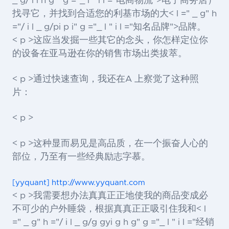
_ g/ i i h g " g ="_ l " i l ="电商物流">电子商务
店）
找寻它，并找到合适您的利基市场的大< l =" _ g" h
="/ i l _ g/pi p i" g ="_ l " i l ="知名品牌">品牌
。
< p >这应当发掘一些其它的念头，你怎样定位你
的设备在亚马逊在你的销售市场出类拔萃。
< p >通过快速查询，我还在A 上察觉了这种照
片：
< p >
< p >这种显而易见是高品质，在一个振奋人心的
部位，乃至有一些经典励志字慕。
[yyquant] http://www.yyquant.com
< p >我需要想办法真真正正地使我的商品变成必
不可少的户外睡袋，根据真真正正吸引住我和< l
=" _ g" h ="/ i l _ g/g gyi g h g" g ="_ l " i l ="经销