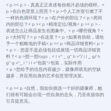
< p >< p > - 真真正正表述每份相片必须的模样。<
p >在白色背景上照亮？< p >个人工作室引燃了不
一样的色调环境？< p >在户外的部位？< p >房间
内的部位？< p >< p >精准定位/视角< p >< p > -
表述怎么让商品发生在图象中。< p >哪些视角？<
p >大特写？< p >在这里？< p >如果有协助，请给
予一个粗略地的手稿< p >< p >商品详细资料< p >
< p > - 您是不是必须包括或展现一切商品详细资
料？< p >想一想logo，< l =" _ g" h ="/ i l _ g/ h
g" g ="_ l " i l ="包裝">包装
，实际作用
< p >您给予的信息内容越少，摄像师填充的空缺
越多，并应用自身的艺术创意管理决策。
< p >< p >自然，假如你挑选一个好的摄像师，她
们很有可能会出现一些自身的念头，乃至依据你的
引言提意见。