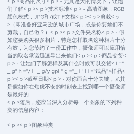
< p >商品的尺寸< p > - 尤其是大的情况下，让她
们了解< p >< p >技术标准< p > - 高清图象，RGB
颜色模式，JPG和/或TIF文档< p >< p >剪裁< p
>（即准备好亚马逊的城市广场，或是你要她们不
剪裁，自己做？）< p >< p >文件夹名称< p > - 假
如您要购买很多相片，特定怎样取名这种相片十分
有效，为您节约了一份工作中，摄像师可以应用恰
当的取名承诺迅速导出来他们< p >< p >商品交货<
p > - 让她们了解怎样及其什么时候可以交货< l ="
_ g" h ="/ i l _ g/y gpi " g ="_ l " i l ="试品">样品
<
p >< p >截至日期< p > - 对你而言十分关键，尤其
是假如你在焦虑不安的时刻表上找到哪一个摄像师
是最好的
< p >随后，您应当深入分析每一个图象的下列种
类的信息内容：
< p >< p >图象种类