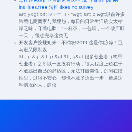
怎样避免掉进亚马逊运营这些“坑”？smm panel
ins likes,free 转推 likes no survey
&lt; y&gt;&lt; iv l =" i l - "&gt; &lt; p &gt;以前许多
跨境电商商家与我埋怨，每日的日常生活确实太枯
燥乏味，守着电脑上“一杯茶，一包烟，一个破店盯
一天”，很想完毕这类无
开发客户按规矩来！不|你好2019 这是你|凉凉！亚
马逊又限制发
&lt; p &gt;&lt; p &gt;&lt; g&gt;很多创业者（构思
创业者）之所以一直没有行动，很大程度上还在于
不敢跳出自己的舒适区，无法打破惯性，沉溺在惯
性里，过得不安心，却也不敢多迈出一步，遭遇这
种情况的人，建议