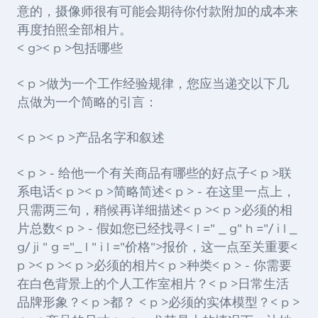
意的，摄像师很有可能会期待你付款附加的成本来
再度拍照全部相片。
< g>< p >包括哪些
< p >做为一个工作经验规律，您应当递交以下几
点做为一个简略的引言：
< p >< p >产品名字和叙述
< p > - 给他一个有关商品有哪些的好点子< p >联
系电话< p >< p >简略简述< p > - 在这里一点上，
只需两三句，稍候再详细描述< p >< p >必须的相
片总数< p > - 假如您已经找寻< l =" _ g" h ="/ i l _
g/ ji " g ="_ l " i l ="价格">报价
，这一点至关重要<
p >< p >< p >必须的相片< p >种类< p > - 你需要
在白色背景上的个人工作室相片？< p >日常生活
品牌形象？< p >都？ < p >必须的实体模型？< p >