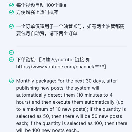
每个视频自动 100个like
方便增强上热门概率
一个订单仅适用于一个油管帐号，如有两个油管都需
要包月自动赞，请下两个订单
:
下单链接:【请输入youtube 链接 如
https://www.youtube.com/channel/****】
Monthly package: For the next 30 days, after
publishing new posts, the system will
automatically detect them (10 minutes to 4
hours) and then execute them automatically (up
to a maximum of 10 new posts); If the quantity is
selected as 50, then there will be 50 new posts
each; If the quantity is selected as 100, then there
will be 100 new posts each..