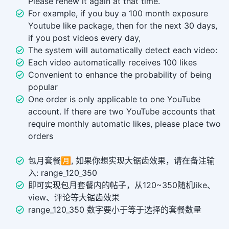
Please renew it again at that time.
For example, if you buy a 100 month exposure
Youtube like package, then for the next 30 days,
if you post videos every day,
The system will automatically detect each video:
Each video automatically receives 100 likes
Convenient to enhance the probability of being
popular
One order is only applicable to one YouTube
account. If there are two YouTube accounts that
require monthly automatic likes, please place two
orders
包月套餐🈷️, 如果你想实现大锯齿效果，请在备注输
入: range_120_350
即可实现包月套餐内的帖子，从120~350随机like、
view、评论等大锯齿效果
range_120_350 数字要小于等于选择的套餐数量