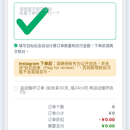
填写目标后会自动计算订单数量和应付金额，下单前请再
次核对。
Instagram 下单前：
请确保账号为公开状态，并关
闭“标记送审（Flag for review）”，否则新增粉丝可
能不会直接显示。
自动循环订单 (如未来30天, 每24小时 再自动循环执
行)
订单个数
0
订单小计
￥0
订单折扣
-￥0.00
需要支付
￥0.00