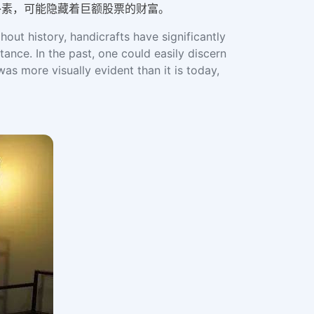
朴素，可能隐藏着巨额股票的财富。
out history, handicrafts have significantly
tance. In the past, one could easily discern
as more visually evident than it is today,