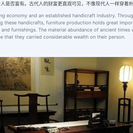
个人是否富有。古代人的财富更直观可见，不像现代人一样穿着
rong economy and an established handicraft industry. Through
ng these handicrafts, furniture production holds great impor
 and furnishings. The material abundance of ancient times w
ble that they carried considerable wealth on their person.