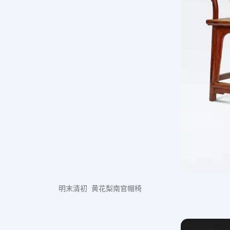
明末清初 黄花梨南官帽椅