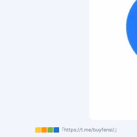
🟨🟧🟩🟦『https://t.me/buyfensi/』