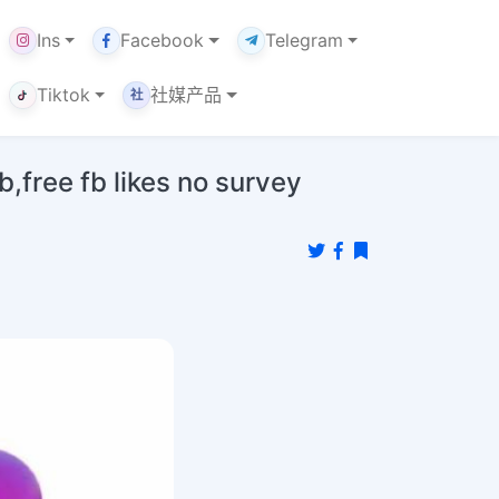
Ins
Facebook
Telegram
Tiktok
社媒产品
社
fb likes no survey