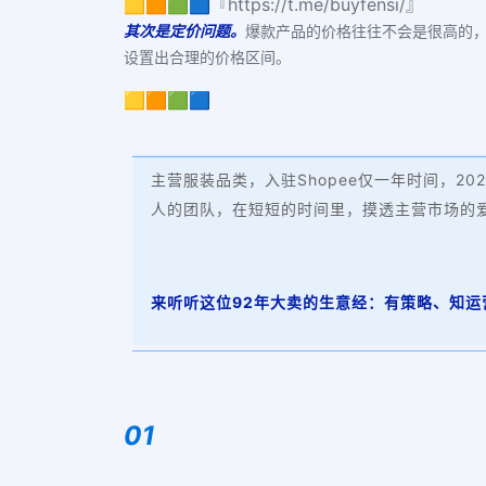
🟨🟧🟩🟦『https://t.me/buyfensi/』
其次是定价问题。
爆款产品的价格往往不会是很高的
设置出合理的价格区间。
🟨🟧🟩🟦
主营服装品类，入驻Shopee仅一年时间，2
人的团队，在短短的时间里，摸透主营市场的
来听听这位92年大卖的生意经：有策略、知运
01