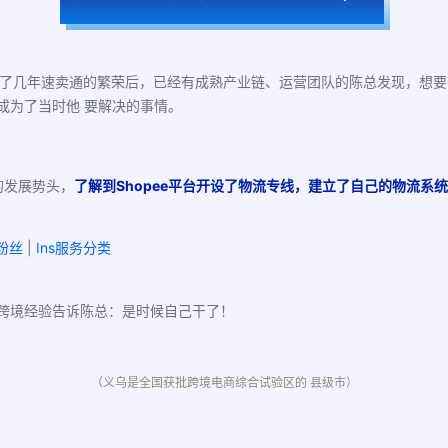
历了几年速卖通的繁荣后，已经有成熟产业链、运营团队的陈总发现，想
成为了当时他 要解决的事情。
的发展势头，
了解到Shopee平台开设了物流专线，建立了自己的物流
刷粉丝
|
Ins服务分类
跨境经验告诉陈总：是时候自己干了！
（义乌是全国获批跨境电商综合试验区的 县级市）