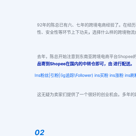
92年的陈总已有六、七年的跨境电商经验了。在经
性、安全性等环节上下功夫
，
选择什么样的跨境物流
去年，陈总开始注意到东南亚跨境电商平台Shopee
品寄到Shopee在国内的中转仓即可，由 进行配送。
Ins粉丝|引粉|(ig追踪\Follower) ins买粉 ins涨粉 ins
这无疑为卖家们提供了一个很好的创业机会。多年的
02