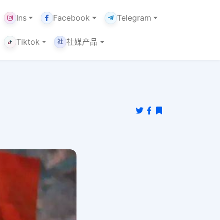
Ins
Facebook
Telegram
Tiktok
社媒产品
社