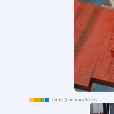
🟨🟧🟩🟦『https://t.me/buyfensi/』