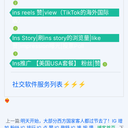
2
ins reels 赞|view（TikTok的海外国际
版）
1
Ins Story|刷ins story的浏览量|like
赞|impression曝光|投票Poll
1
Ins推广 【美国USA套餐】 粉丝|赞
1
社交软件服务列表⚡️⚡️⚡️
❤️‍🔥
上一篇:
明天开始，大部分西方国家客人都过节去了！IG 增
加 粉絲,IG 排行,IG 点 赞,IG 登錄,IG 誰 按 讚
博客首页
下