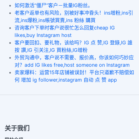
如何激活“僵尸”客户－批量IG粉丝。
老客户返单也有风险，别被好事冲昏头！ins增粉,ins引
流,ins爆粉,ins帳號買賣,ins 粉絲 購買
咨询客户下单时客户说很忙怎么回复cheap IG
likes,buy Instagram host
客户要回扣、要礼物，该给吗？IG 点 赞,IG 登錄,IG 誰
按 讚,IG 引关注,IG 買粉絲,IG增粉
外贸沟通中，客户说不需要、报价高，你该如何巧妙应
对？add IG likes free,host someone on Instagram
卖家爆料：运营15年店铺被误封！平台只道歉不赔偿如
何 增加 ig follower,instagram 自动 点 赞 app
关于我们