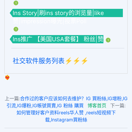
1
Ins Story|刷ins story的浏览量|like
赞|impression曝光|投票Poll
1
Ins推广 【美国USA套餐】 粉丝|赞
1
社交软件服务列表⚡️⚡️⚡️
❤️‍🔥
上一篇:
合作过的客户应该如何去维护？IG 買粉絲,IG增粉,IG
引流,IG爆粉,IG帳號買賣,IG 粉絲 購買
博客首页
下一篇:
如何管理好客户资料reels华人赞 ,reels短视频下
载,Instagram買粉絲