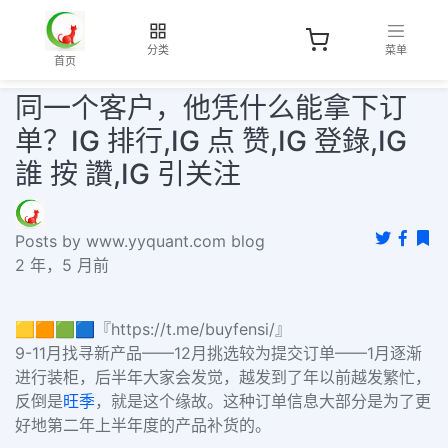
分类
菜单
首页
同一个客户，他凭什么能拿下订
单？IG 排行,IG 点 赞,IG 登錄,IG
誰 按 讚,IG 引关注
Posts by www.yyquant.com blog
2 年，5 月前
🟨🟧🟩🟦『https://t.me/buyfensi/』
9-11月找寻新产品——12月挑选较为提交订单——1月逐渐
进行装柜，后半年大家会发觉，越发到了年以前越发繁忙，
反倒是
旺季
，就是这个缘故。这种订单信息大部分是为了更
好地第二年上半年度的产品补货的。