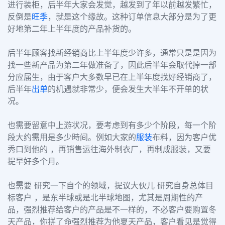
进行装柜，后半年大家会发觉，越发到了年以前越发繁忙，
反倒是
旺季
，就是这个缘故。这种订单信息大部分是为了更
好地第二年上半年度的产品补货的。
后半年顾客找新经销商比上半年度少许多，通常只是是因为
找一些新产品为第二年做准备了，因此后半年会取代掉一部
分应届生，由于客户大多数早已在上半年度找好经销商了，
后半年
出单
的机遇就非常少，便会发生大半年不开单的状
况。
也需要留意中上游状况，要考虑到有多少个阶段，每一个阶
段大约需用是多少時间。
例如大家的
服装
布料，因为客户优
秀口到他的 ，再销售运往海外制衣厂，再制成服装，又要
提早好多个月。
也需要 研究一下自个的领域，提议大伙儿 研究自身总体目
标客户 ，是东半球或是北半球地图，尤其是周期性的产
品，强烈推荐给客户的产品是不一样的，
不必客户要购置冬
天产品，你拼了命强烈推荐为他夏天产品，客户看见是觉得