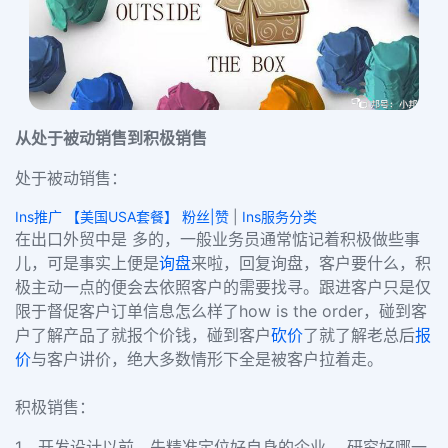
从处于被动销售到积极销售
处于被动销售：
Ins推广 【美国USA套餐】 粉丝|赞
|
Ins服务分类
在出口外贸中是 多的，一般业务员通常惦记着积极做些事
儿，可是事实上便是
询盘
来啦，回复询盘，客户要什么，积
极主动一点的便会去依照客户的需要找寻。跟进客户只是仅
限于督促客户订单信息怎么样了how is the order，碰到客
户了解产品了就报个价钱，碰到客户
砍价
了就了解老总后
报
价
与客户讲价，绝大多数情形下全是被客户拉着走。
积极销售：
1、开发设计以前，先精准定位好自身的企业， 研究好哪一