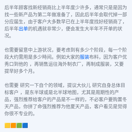
后半年顾客找新经销商比上半年度少许多，通常只是是因为
找一些新产品为第二年做准备了，因此后半年会取代掉一部
分应届生，由于客户大多数早已在上半年度找好经销商了，
后半年
出单
的机遇就非常少，便会发生大半年不开单的状
况。
也需要留意中上游状况，要考虑到有多少个阶段，每一个阶
段大约需用是多少時间。
例如大家的
服装
布料，因为客户优
秀口到他的 ，再销售运往海外制衣厂，再制成服装，又要
提早好多个月。
也需要 研究一下自个的领域，提议大伙儿 研究自身总体目
标客户 ，是东半球或是北半球地图，尤其是周期性的产
品，强烈推荐给客户的产品是不一样的，
不必客户要购置冬
天产品，你拼了命强烈推荐为他夏天产品，客户看见是觉得
你很不专业的。
🟨🟧🟩🟦