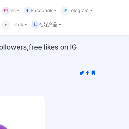
Ins
Facebook
Telegram
Tiktok
社媒产品
社
ers,free likes on IG