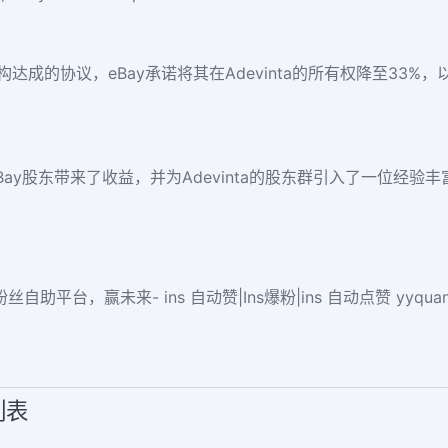
构达成的协议，eBay承诺将其在Adevinta的所有权降至33%，以
为eBay股东带来了收益，并为Adevinta的股东群引入了一位经
自助平台，赢未来- ins 自动赞|Ins爆粉|ins 自动点赞 yyq
列表