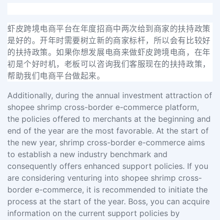
虾皮跨境电商平台在年度招商中两次给到商家的扶持政策
是好的。开年时需要树立新的商家标杆，所以会有比较好
的扶持政策。如果你想发展电商来做虾皮跨境电商，在年
初是个好时机，老板可以咨询我们客服现在的扶持政策，
帮助我们电商平台做起来。
Additionally, during the annual investment attraction of
shopee shrimp cross-border e-commerce platform,
the policies offered to merchants at the beginning and
end of the year are the most favorable. At the start of
the new year, shrimp cross-border e-commerce aims
to establish a new industry benchmark and
consequently offers enhanced support policies. If you
are considering venturing into shopee shrimp cross-
border e-commerce, it is recommended to initiate the
process at the start of the year. Boss, you can acquire
information on the current support policies by