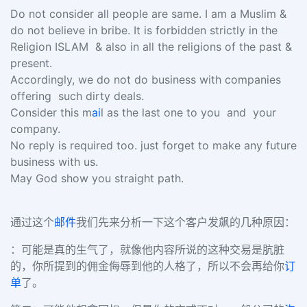
Do not consider all people are same. I am a Muslim &
do not believe in bribe. It is forbidden strictly in the
Religion ISLAM & also in all the religions of the past &
present.
Accordingly, we do not do business with companies
offering such dirty deals.
Consider this m
ai
l as the last one to you and your
company.
No reply is required too. just forget to make any future
business with us.
May God show you straight path.
通过这个
邮件
我们先来分析一下这个客户发飙的几种原因：
：可能是真的生气了，就像他内容所说的这种交易是肮脏
的，你所提到的佣金侮辱到他的人格了，所以不会再给你
订
单
了。