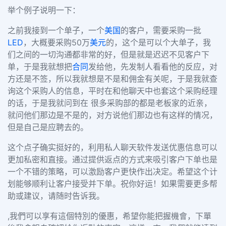
举个例子说明一下：
之前我接到一个单子，一个
美国
的客户，需要采购一批
LED
，大概要采购
50
万
美元
的，这个是可以个大单子，我
们之间的一切沟通都非常的好，但是就是迟迟不见客户下
单，于是我就想把
合同
发给他，先发制人看看他的反应，对
方还是不签，所以我就想是不是和佣金有关呢，于是我就查
询这个采购人的信息，平时在和他聊天中也套这个采购经理
的话，于是我就问到在
很多采购部的都是老板家的近亲，
就问他们那边是不是的，对方说他们那边也有这样的情况，
但是自己是应聘去的。
这个点子确实挺好的，利用私人聊天软件发送优惠信息可以
更加私密和直接。通过提供返点的方式来吸引客户下单也是
一个不错的策略，可以激励客户更快作出决定。希望这个计
划能够顺利让客户接受并下单。祝你好运！如果需要更多帮
助或建议，请随时告诉我。
,我們可以享有這個特別的優惠，希望你能把握機會，下單