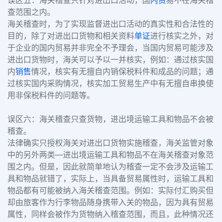
误区五：海关稽查只针对进出口活动，国
内贸
易不在海关稽
查范围之内。
海关稽查时，为了实现监督进出口活动的真实性和合法性的
目的，除了对进出口货物和相关资料
单证
进行核实之外，对
于企业的国内贸易并非完全不予理会，当国内贸易可能涉及
进出口货物时，海关可以予以一并核实，例如：通过核实国
内
销售
情况，核实有无擅自内销保税料件和成品的问题；通
过核实国内采购情况，核实加工贸易生产中有无擅自串换使
用非保税料件的问题等。
误区六：海关稽查只查货物，进出境运输工具和物品不会被
稽查。
法律确实只授权海关对进出口货物实施稽查，海关监管对象
中的另外两类
—
进出境运输工具和物品不在海关稽查对象范
围之内。但是，因此就简单地认为稽查一定不会涉及运输工
具和物品就错了，实际上，当具备贸易属性时，运输工具和
物品都有可能被纳入海关稽查范围。例如：实际付汇购买但
却由旅客作为行李物品随身携带入关的物品，因为具有贸易
属性，同样会被作为货物纳入稽查范围，而且，此种情况还