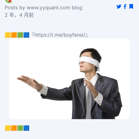
Posts by www.yyquant.com blog
2 年，4 月前
🟨🟧🟩🟦『https://t.me/buyfensi/』
🟨🟧🟩🟦