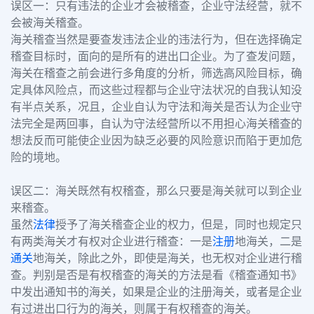
误区一：只有违法的企业才会被稽查，企业守法经营，就不
会被海关稽查。
海关稽查当然是要查发违法企业的违法行为，但在选择确定
稽查目标时，面向的是所有的进出口企业。为了查发问题，
海关在稽查之前会进行多角度的分析，筛选高风险目标，确
定具体风险点，而这些过程都与企业守法状况的自我认知没
有半点关系，况且，企业自认为守法和海关是否认为企业守
法完全是两回事，自认为守法经营所以不用担心海关稽查的
想法反而可能使企业因为缺乏必要的风险意识而陷于更加危
险的境地。
误区二：海关既然有权稽查，那么只要是海关就可以到企业
来稽查。
虽然
法律
授予了海关稽查企业的权力，但是，同时也规定只
有两类海关才有权对企业进行稽查：一是
注册
地海关，二是
通关
地海关，除此之外，即使是海关，也无权对企业进行稽
查。判别是否是有权稽查的海关的方法是看《稽查通知书》
中发出通知书的海关，如果是企业的注册海关，或者是企业
有过进出口行为的海关，则属于有权稽查的海关。