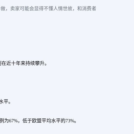
样做，卖家可能会显得不懂人情世故，和消费者
率则在近十年来持续攀升。
水平。
例为67%，低于欧盟平均水平的73%。