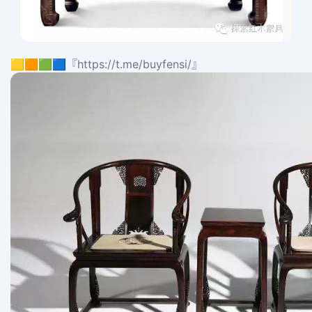
🟨🟧🟩🟦『https://t.me/buyfensi/』