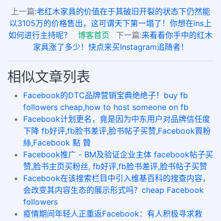
上一篇:
老红木家具的价值在于其破旧开裂的状态下仍然能
以3105万的价格售出，这可谓天下第一塌了！你想在ins上
如何进行主持呢？
博客首页
下一篇:
来看看你手中的红木
家具涨了多少！快点来买Instagram追随者！
相似文章列表
Facebook的DTC品牌营销宝典绝绝子！buy fb
followers cheap,how to host someone on fb
​Facebook计划更名，竟是因为中东用户对品牌信任度
下降 fb好评,fb脸书差评,脸书帖子买赞,Facebook買粉
絲,Facebook 點 贊
Facebook推广 - BM及验证企业主体 facebook帖子买
赞,脸书主页买粉丝, fb好评,fb脸书差评,脸书帖子买赞
Facebook在该搜索栏目中引入维基百科的搜查内容，
会改变其内容生态的展示形式吗？cheap Facebook
followers
疫情期间年轻人正重返Facebook：有人积极寻求救