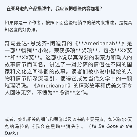
在亚马逊的产品描述中，我应该把哪些内容加粗？
如果你是一个作者，按照下面这些畅销书的结构来描述，是提高
知名度的好办法。
奇马曼达-恩戈齐-阿迪奇的《**Americanah**》是
一部**畅销**小说，荣获多项**奖项**，包括**XX奖
**和**XX奖**。这部小说以其深刻的洞察力和动人的
故事情节而闻名，讲述了一对分离的情侣在不同的国
家和文化之间徘徊的故事。读者们被小说中描绘的人
物和情节所深深吸引，使得它成为当代文学中的一颗
璀璨明珠。《Americanah》的精彩故事和优美文字令
人回味无穷，不愧为**畅销**之作。
或者，突出相关的细节和荣誉以及该书的主要亮点，如米歇尔-麦
I’ll Be Gone in the 
克纳马拉的《我会在黑暗中消失》。（
Dark
.
）