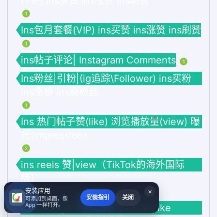
(VIP) ins买赞 ins涨赞 ins刷赞
1
Ins包月套餐(VIP) ins买赞 ins涨赞 ins刷赞
1
ins帖子评论| Instagram Comments
1
Ins粉丝|引粉|(ig追踪\Follower) ins买粉
ins涨粉 ins刷粉丝
1
Ins 热门帖子赞(like) 浏览播放量(view) 曝
光(impression)
2
ins reels 赞|view（TikTok的海外国际
版）
安装应用
×
1
安装指引
关闭
可添加到桌面，像
App 一样打开。
Ins Story|刷ins story的浏览量|like