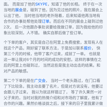
面。 而是加了他的
SKYPE
，知道了他的长相。 终于在一次
当地的
展会
是，碰到了他，因为见过他的照片，我在展会上
认出了他， 当时他当地的老外陪着，后来知道他再当地有
合作的办事处帮他处理
订单
。而后在不同的展会上碰到过他
2次， 后一次他跟办事处说要给我做订单，因为我给他的印
象比较深刻，人不错。 确实自那后做了些订单。
个下单的客户，其实是自己在阿里上免费搜索，发现有人在
找这个产品，刚好留了联系方法，于是加以联系
报价
， 快
第三个月的时候，他带了客户过来，成就了一单。 也就是
这一单让我对6个月的时间的成功的安慰。这样的事情在之
后的阿里上也碰到过， 当然这些是我主动出击的结果。和
对产品的敏感。
第二个下单的是在
广交会
， 当时一个老头路过，在门口看
了下比较急，我主动去要了名片，但是对方说没有，他要过
会跟儿子过来， 我以为就这样错过了， 等了许久果然一对
父子来的，当时对我的热情介绍和对市场的了解度，他有了
合作的兴趣。果然价格谈拢之后，接下来的日子里我累计做