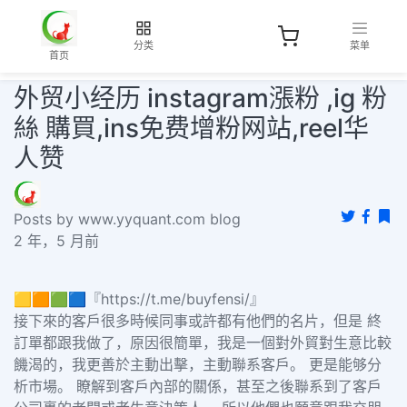
分类
菜单
首页
外贸小经历 instagram漲粉 ,ig 粉
絲 購買,ins免费增粉网站,reel华
人赞
Posts by www.yyquant.com blog
2 年，5 月前
🟨🟧🟩🟦『https://t.me/buyfensi/』
接下來的客戶很多時候同事或許都有他們的名片，但是 終
訂單都跟我做了，原因很簡單，我是一個對外貿對生意比較
饑渴的，我更善於主動出擊，主動聯系客戶。 更是能够分
析市場。 瞭解到客戶內部的關係，甚至之後聯系到了客戶