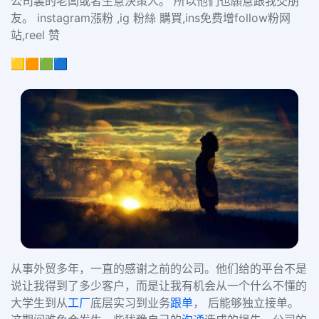
公司裏的老闆或者生意決策人。 所以他們也願意跟我交朋
友。 instagram漲粉 ,ig 粉絲 購買,ins免费增follow粉网
站,reel 赞
🟨🟧🟩🟦
从事外贸多年，一直的感谢之前的公司。他们给的平台不是
说让我得到了多少客户，而是让我有机会从一个什么不懂的
大学生到从
工厂
底层实习到业务
跟单
， 后能够独立接单。