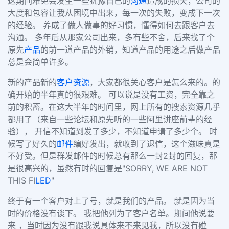
这期间难免会发生一些犹豫自己的
沟通
造成的损失，公司的
大度和包容让我从困境中出来，每一次的失败，变成下一次
的经验。 养成了做人做事的好习惯，懂得如何去跟客户去
沟通。 多年后从那家公司出来，多有些不舍，后来找了个
原先
产品
的前一道产品的外销，知道产品的用途之后做产品
总是会简单许多。
新的产品新的
客户资源
，大家都很关心客户是怎么来的。的
确开始的半年真的很艰难。 可以说是没有工资，完全靠之
前的积蓄。在这大半年的时间里，网上所有的搜索资源几乎
都用了（来自一些论坛和原先听的一些阿里讲座前辈的经
验）， 开信不知道到发了多少，
不知道申请了多少个。 时
候写了好久的
邮件
编好发出，就收到了退信，这个滋味真是
不好受。但是群发邮件的时候总有那么一封2封的回复，那
是很高兴的，虽然有时的回复是"SORRY, WE ARE NOT
THIS FI
LED
"
终于有一个客户对上了号，就是我们的产品。 就是因为当
时的价格没有谈下。 我把他列为了客户名单。期间他说要
来
，当时因为没有跟我说具体来不来见我，所以没有碰