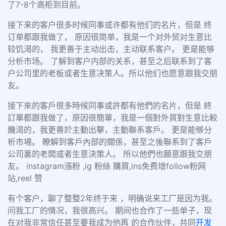
了7-8个高柜到目前。
接下来的客户很多时候同事或许都有他们的名片，但是 终
订单都跟我做了， 原因很简单，我是一个对外贸对生意比
较饥渴的， 我更善于主动出击，主动联系客户。 更是能够
分析市场。 了解到客户内部的关系，甚至之后联系到了客
户公司里的老板或者生意决策人。所以他们也愿意跟我交朋
友。
接下來的客戶很多時候同事或許都有他們的名片，但是 終
訂單都跟我做了，原因很簡單，我是一個對外貿對生意比較
饑渴的，我更善於主動出擊，主動聯系客戶。 更是能够分
析市場。 瞭解到客戶內部的關係，甚至之後聯系到了客戶
公司裏的老闆或者生意決策人。 所以他們也願意跟我交朋
友。 instagram漲粉 ,ig 粉絲 購買,ins免费增follow粉网
站,reel 赞
有个客户，聊了整整2年终于来 ，明确说来工厂是因为我。
问我工厂的情况，我很高兴。 期间也合作了一些单子，现
在对我非常信任甚至要我成为他再 的合作伙伴，共同
开发