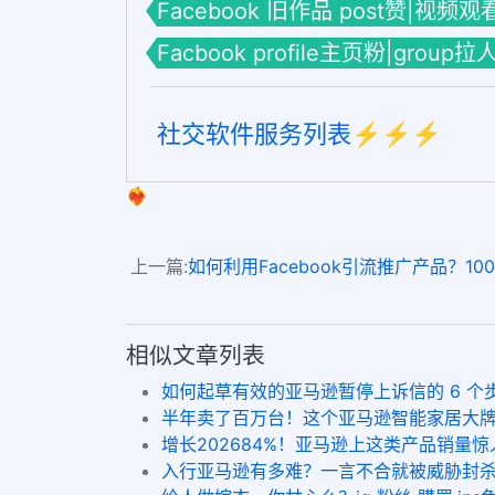
Facebook 旧作品 post赞|视频观
Facbook profile主页粉|group
社交软件服务列表⚡️⚡️⚡️
❤️‍🔥
上一篇:
如何利用Facebook引流推广产品？100 free
相似文章列表
如何起草有效的亚马逊暂停上诉信的 6 个步骤如何 增
半年卖了百万台！这个亚马逊智能家居大牌太火爆ins
增长202684%！亚马逊上这类产品销量惊人！in
入行亚马逊有多难？一言不合就被威胁封杀！smm panel