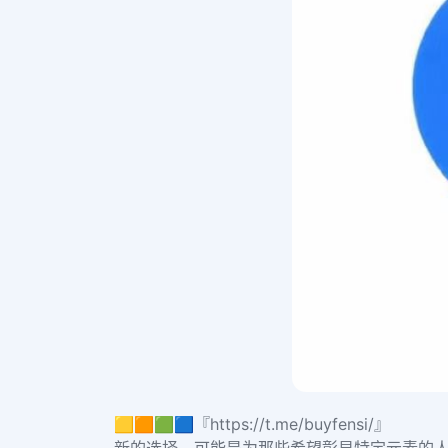
🟨🟧🟩🟦『https://t.me/buyfensi/』
新的选择，可能是为那些希望彰显特定元素的