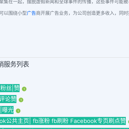
社区聚集在一起，摆脱虚假新闻和全球事件的传播，这些事件可能
k可以围绕小型
广告
商开展广告业务，为公司创造更多收入，同时
营销服务列表
 粉丝|赞
1
| 评论赞
1
h|曝光
1
book公共主页| fb涨粉 fb刷粉 Facebook专页刷点赞