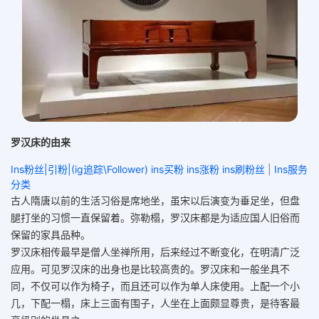
罗汉床的由来
Ins粉丝|引粉|(ig追踪\Follower) ins买粉 ins涨粉 ins刷粉丝
|
Ins服务
分类
古人隋唐以前的生活习俗是席地坐，虽宋以后演变为垂足坐，但盘
腿打坐的习惯一直保留着。弥勒榻，罗汉床都是为适应国人旧俗而
保留的家具品种。
罗汉床相传最早是僧人坐禅所用，后来经过不断变化，在明清广泛
应用。可见罗汉床的出身也是比较高贵的。罗汉床和一般坐具不
同，不仅可以作为椅子，而且还可以作为单人床使用。上配一个小
几，下配一榻，床上三面有围子，人坐在上面颇显尊贵，是待客最