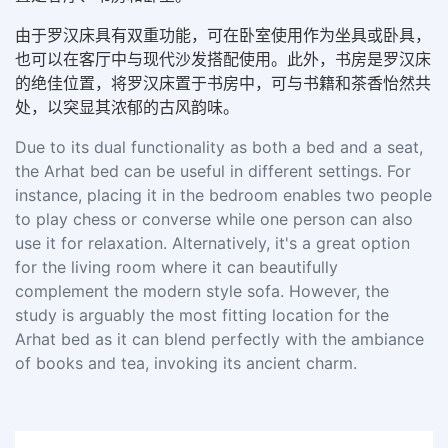
由于罗汉床具有双重功能，可在卧室使用作为坐具或卧具，
也可以在客厅中与现代沙发搭配使用。此外，书房是罗汉床
的绝佳位置，将罗汉床置于书房中，可与书籍和茶香怡然共
处，以突显其浓郁的古风韵味。
Due to its dual functionality as both a bed and a seat,
the Arhat bed can be useful in different settings. For
instance, placing it in the bedroom enables two people
to play chess or converse while one person can also
use it for relaxation. Alternatively, it's a great option
for the living room where it can beautifully
complement the modern style sofa. However, the
study is arguably the most fitting location for the
Arhat bed as it can blend perfectly with the ambiance
of books and tea, invoking its ancient charm.