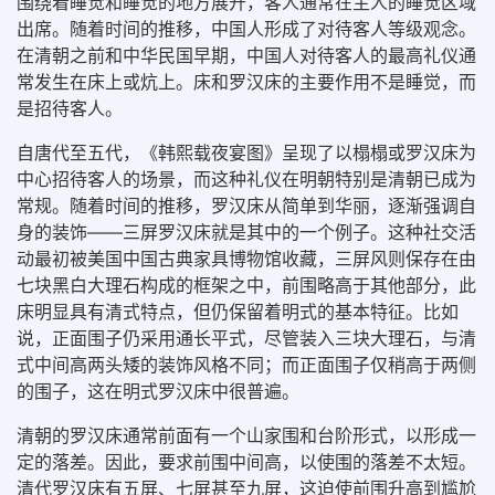
围绕着睡觉和睡觉的地方展开，客人通常在主人的睡觉区域
出席。随着时间的推移，中国人形成了对待客人等级观念。
在清朝之前和中华民国早期，中国人对待客人的最高礼仪通
常发生在床上或炕上。床和罗汉床的主要作用不是睡觉，而
是招待客人。
自唐代至五代，《韩熙载夜宴图》呈现了以榻榻或罗汉床为
中心招待客人的场景，而这种礼仪在明朝特别是清朝已成为
常规。随着时间的推移，罗汉床从简单到华丽，逐渐强调自
身的装饰——三屏罗汉床就是其中的一个例子。这种社交活
动最初被美国中国古典家具博物馆收藏，三屏风则保存在由
七块黑白大理石构成的框架之中，前围略高于其他部分，此
床明显具有清式特点，但仍保留着明式的基本特征。比如
说，正面围子仍采用通长平式，尽管装入三块大理石，与清
式中间高两头矮的装饰风格不同；而正面围子仅稍高于两侧
的围子，这在明式罗汉床中很普遍。
清朝的罗汉床通常前面有一个山家围和台阶形式，以形成一
定的落差。因此，要求前围中间高，以使围的落差不太短。
清代罗汉床有五屏、七屏甚至九屏，这迫使前围升高到尴尬