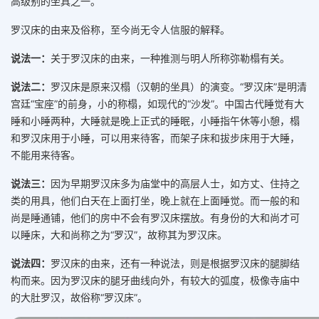
高级别的坐具之一。
罗汉床的由来及俗称，至今尚无令人信服的解释。
说法一：
关于罗汉床的由来，一种推测与明人所称弥勒榻有关。
说法二：
罗汉床是原来汉榻（汉朝的坐具）的演变。“罗汉床”是明清
宫廷“宝座”的前身，小的称榻，如现代的“沙发”。中国古代睡觉有大
睡和小睡两种，大睡就是晚上正式的睡眠，小睡指午休等小憩，榻
和罗汉床用于小睡，可以用来待客，而架子床和拔步床用于大睡，
不能用来待客。
说法三：
因为早期罗汉床多为庙堂中的高层人士，如方丈、住持之
类的用具，他们白天在上面打坐，晚上就在上面睡觉。而一般的和
尚是睡通铺，他们的房中不会有罗汉床摆放。有身份的大和尚才可
以睡床，大和尚称之为“罗汉”，故称其为罗汉床。
说法四：
罗汉床的由来，还有一种说法，则是根据罗汉床的腿脚结
构而来。因为罗汉床的腿牙曲线向外，有较大的弧度，极像寺庙中
的大肚罗汉，故俗称“罗汉床”。