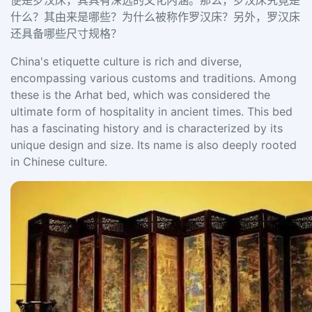
便是罗汉床，其具有深远的文化内涵。那么，罗汉床究竟是
什么？其由来是哪些？为什么被称作罗汉床？另外，罗汉床
还具备哪些尺寸规格？
China's etiquette culture is rich and diverse,
encompassing various customs and traditions. Among
these is the Arhat bed, which was considered the
ultimate form of hospitality in ancient times. This bed
has a fascinating history and is characterized by its
unique design and size. Its name is also deeply rooted
in Chinese culture.